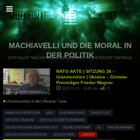
MACHIAVELLI UND DIE MORAL IN
DER POLITIK
LISTE ALLER "MACHIAVELLI UND DIE MORAL IN DER POLITIK" EINTRÄGE
NATO-AKTE | SITZUNG 38 –
Uranmunition | Ukraine – Grimme-
Preisträger Frieder Wagner
2023-12-12 - 16:47 Uhr
72
■ Uranmunition in der Ukraine ? uvw.
ANNELIESE FIKENTSCHER
ARTE
AUSLÄNDER RAUS
DEADLY DUST
DEPLETED URANIUM
DER FALL ELISABETH KÄSEMANN
DEUTSCHE KLAGEN GEGEN PINOCHET
DIE WELT BESTIMMT
DU
FRIEDER WAGNER
GESCHICHTEN VON DER RUHR
GESUCHT WIRD
« ZURÜCK