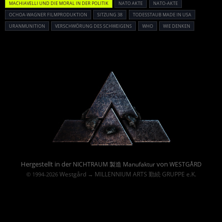
MACHIAVELLI UND DIE MORAL IN DER POLITIK
NATO AKTE
NATO-AKTE
OCHOA-WAGNER FILMPRODUKTION
SITZUNG 38
TODESSTAUB MADE IN USA
URANMUNITION
VERSCHWÖRUNG DES SCHWEIGENS
WHO
WIE DENKEN
Powered By :
Hergestellt in der
von
NICHTRAUM 製造 Manufaktur
WESTGÅRD
Westgård
MILLENNIUM ARTS 勤続 GRUPPE e.K.
© 1994-2026
→