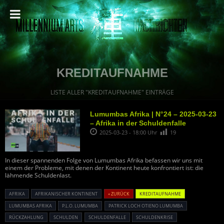
KREDITAUFNAHME
LISTE ALLER "KREDITAUFNAHME" EINTRÄGE
Lumumbas Afrika | N°24 – 2025-03-23
– Afrika in der Schuldenfalle
2025-03-23 - 18:00 Uhr
19
In dieser spannenden Folge von Lumumbas Afrika befassen wir uns mit
einem der Probleme, mit denen der Kontinent heute konfrontiert ist: die
lähmende Schuldenlast.
AFRIKA
AFRIKANISCHER KONTINENT
« ZURÜCK
KREDITAUFNAHME
LUMUMBAS AFRIKA
P.L.O. LUMUMBA
PATRICK LOCH OTIENO LUMUMBA
RÜCKZAHLUNG
SCHULDEN
SCHULDENFALLE
SCHULDENKRISE