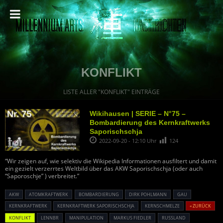
KONFLIKT
LISTE ALLER "KONFLIKT" EINTRÄGE
Wikihausen | SERIE – N°75 –
Bombardierung des Kernkraftwerks
Saporischschja
2022-09-20 - 12:10 Uhr
124
“Wir zeigen auf, wie selektiv die Wikipedia Informationen ausfiltert und damit
ein gezielt verzerrtes Weltbild über das AKW Saporischschja (oder auch
“Saporoschje” ) verbreitet.”
AKW
ATOMKRAFTWERK
BOMBARDIERUNG
DIRK POHLMANN
GAU
KERNKRAFTWERK
KERNKRAFTWERK SAPORISCHSCHJA
KERNSCHMELZE
« ZURÜCK
KONFLIKT
LENNBR
MANIPULATION
MARKUS FIEDLER
RUSSLAND