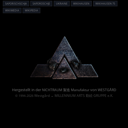
SAPORISCHSCHJA
SAPOROSCHJE
UKRAINE
WIKIHAUSEN
WIKIHAUSEN 75
WIKIMEDIA
WIKIPEDIA
Powered By :
Hergestellt in der
von
NICHTRAUM 製造 Manufaktur
WESTGÅRD
Westgård
MILLENNIUM ARTS 勤続 GRUPPE e.K.
© 1994-2026
→