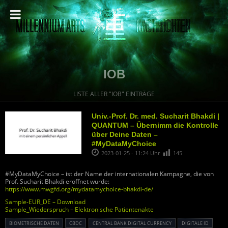
IOB
LISTE ALLER "IOB" EINTRÄGE
Univ.-Prof. Dr. med. Sucharit Bhakdi |
QUANTUM – Übernimm die Kontrolle
über Deine Daten –
#MyDataMyChoice
2023-01-25 - 11:24 Uhr
145
#MyDataMyChoice – ist der Name der internationalen Kampagne, die von
Prof. Sucharit Bhakdi eröffnet wurde:
https://www.mwgfd.org/mydatamychoice-bhakdi-de/
Sample-EUR_DE – Download
Sample_Wiederspruch – Elektronische Patientenakte
BIOMETRISCHE DATEN
CBDC
CENTRAL BANK DIGITAL CURRENCY
DIGITALE ID