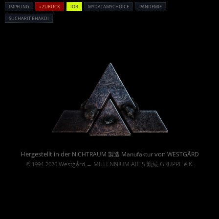
IMPFUNG
« ZURÜCK
IOB
MYDATAMYCHOICE
PANDEMIE
SUCHARIT BHAKDI
Powered By :
Hergestellt in der
von
NICHTRAUM 製造 Manufaktur
WESTGÅRD
Westgård
MILLENNIUM ARTS 勤続 GRUPPE e.K.
© 1994-2026
→