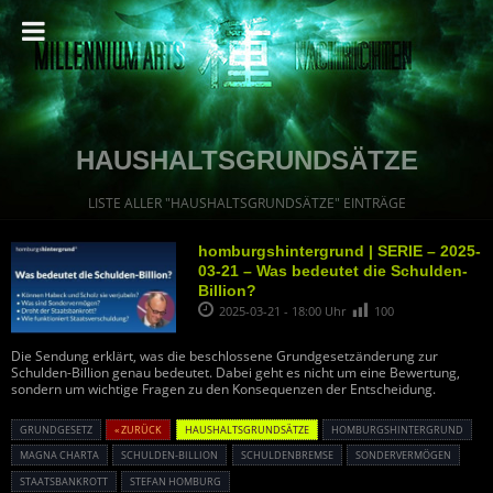
HAUSHALTSGRUNDSÄTZE
LISTE ALLER "HAUSHALTSGRUNDSÄTZE" EINTRÄGE
homburgshintergrund | SERIE – 2025-
03-21 – Was bedeutet die Schulden-
Billion?
2025-03-21 - 18:00 Uhr
100
Die Sendung erklärt, was die beschlossene Grundgesetzänderung zur
Schulden-Billion genau bedeutet. Dabei geht es nicht um eine Bewertung,
sondern um wichtige Fragen zu den Konsequenzen der Entscheidung.
GRUNDGESETZ
« ZURÜCK
HAUSHALTSGRUNDSÄTZE
HOMBURGSHINTERGRUND
MAGNA CHARTA
SCHULDEN-BILLION
SCHULDENBREMSE
SONDERVERMÖGEN
STAATSBANKROTT
STEFAN HOMBURG