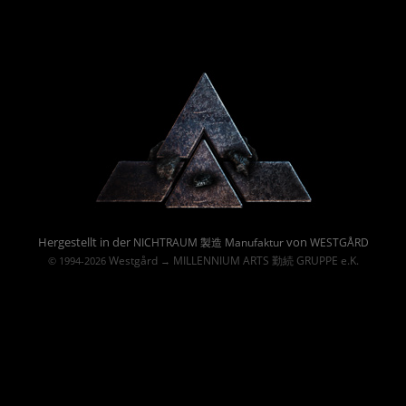
Powered By :
Hergestellt in der
von
NICHTRAUM 製造 Manufaktur
WESTGÅRD
Westgård
MILLENNIUM ARTS 勤続 GRUPPE e.K.
© 1994-2026
→