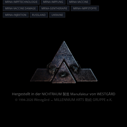
MRNA IMPFTECHNOLOGIE
MRNA IMPFUNG
MRNA VACCINE
MRNA VACCINE DAMAGE
MRNA-GENTHERAPIE
MRNA-IMPFSTOFFE
MRNA-INJEKTION
RUSSLAND
UKRAINE
Powered By :
Hergestellt in der
von
NICHTRAUM 製造 Manufaktur
WESTGÅRD
Westgård
MILLENNIUM ARTS 勤続 GRUPPE e.K.
© 1994-2026
→