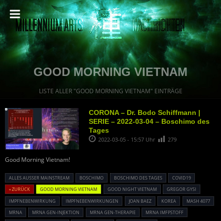
GOOD MORNING VIETNAM
LISTE ALLER "GOOD MORNING VIETNAM" EINTRÄGE
CORONA – Dr. Bodo Schiffmann |
SERIE – 2022-03-04 – Boschimo des
Tages
2022-03-05 - 15:57 Uhr
279
Good Morning Vietnam!
ALLES AUSSER MAINSTREAM
BOSCHIMO
BOSCHIMO DES TAGES
COVID19
« ZURÜCK
GOOD MORNING VIETNAM
GOOD NIGHT VIETNAM
GREGOR GYSI
IMPFNEBENWIRKUNG
IMPFNEBENWIRKUNGEN
JOAN BAEZ
KOREA
MASH 4077
MRNA
MRNA GEN-INJEKTION
MRNA GEN-THERAPIE
MRNA IMFPSTOFF