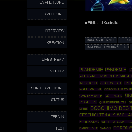
EMPFEHLUNG
ERMITTLUNG
■ Ethik und Kontrolle
INTERVIEW
BODO SCHIFFMANN
DU PON
KREATION
IMMUNSYSTEMSCHWÄCHEN
LIVESTREAM
PANDEMIE
PLANDEMIE
K
MEDIUM
ALEXANDER VON BISMARC
FELI
IMPFSTOFFE
ALICE WEIDEL
SONDERMELDUNG
POLTERGEIST
CORONA BUSTOUR
UK
GENTHERAPIE
GÖTTINGEN
STATUS
ROSDORF
QUERDENKEN 711
PE
BOSCHIMO DES 
MORD
GESCHICHTEN AUS WIKIHA
TERMIN
BUNDESTAG
WILHELM DOMKE-SC
CORONA
TEST
DARKKNIGHT
DÄMON