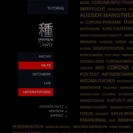
CORONA INFO TOU
B0108
TUTORIAL
IMPFPFLICHT
GESCHICHTE
EV
AUSSER MAINSTRE
USA
CORONA-PANDEMIE
3G
KARL LAUTERB
AUSTRALIEN
MART
INFEKTIONSSCHUTZGESETZ
WIKIMEDIA
NSDAP
GENOZID
SE
DEMONSTRATION
GR
ALIENS
WORLD ORDER
POLY GRID
IMMUN
ARCHIV
TECHNOLOGIE
CORONA IMPF
HILFE
CORONA
WHO
THERAPY
PCR TEST
IMPFNEBENWIR
NETZWERK
ANTONIA FISCHER
EPSTEIN F
LIVE
DEMOKRATIE
HORROR
TANZANIA
UNTERSTÜTZEN!
CALMING
SCHWARZ
NIEDERLANDE
JUSTUS P. H
SOWJETUNION
←
DATENSCHUTZ
SERGEY FILBERT
DEMONSTRATI
←
VERSION
FORUM
KATJA WÖ
SPANIEN
←
IMPRINT
WIKIH
PARANORMAL
NDR
PFIZERBIONTECH
SACHSEN-MIKROFON
MARKUS HAINTZ
ARNE SCHMITT