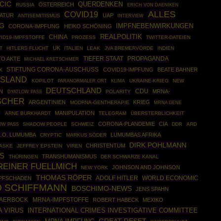
ICIC
QUERDENKEN
ÖSTERREICH
RUSSIA
ERICH VON DAENIKEN
ALLES
COVID19
TATUR
UAP
ANTISEMITISMUS
INTERVIEW
G
IMPFNEBENWIRKUNGEN
CORONA-IMPFUNG
HEIKO SCHÖNING
REALPOLITIK
CHINA
ID19-IMPFSTOFFE
PROZESS
TWITTER-DATEIEN
UK
T
HITLERS FLUCHT
ITALIEN
LEAK
JVA BREMERVÖRDE
INDIEN
TIEFER STAAT
PROPAGANDA
TO AKTE
MICHAEL KRETSCHMER
STIFTUNG CORONA-AUSCHUSS
COVID19-IMPFUNG
BEATE BAHNER
X
SLAND
KOPILOT
UKRAINE-KRIEG
NEW
PARANORMALER ORT
KLIMA
DEUTSCHLAND
CDU
N
MRNA-
POLARITY
DYATLOW PASS
ISCHER
ARGENTINIEN
KRIEG
MODRNA-GENTHERAPIE
MRNA GENE
G
MANIPULATION
ARNE BURKHARDT
TELEGRAM
ÜBERSTERBLICHKEIT
CORONA-PLANDEMIE
CIA
SHADOW PEOPLE
SCHWEIZ
DDR
ARD
OW PASS
L.O. LUMUMBA
LUMUMBAS AFRIKA
CRYPTIC
MARKUS SÖDER
DIRK POHLMANN
CHRISTENTUM
MASKE
JEFFREY EPSTEIN
VIREN
S
TRANSHUMANISMUS
THÜRINGEN
DER SCHWARZE KANAL
REINER FUELLMICH
JOHNSON AND JOHNSON
NEW YORK
THOMAS RÖPER
ADOLF HITLER
WORLD ECONOMIC
PFSCHADEN
 SCHIFFMANN
BOSCHIMO-NEWS
JENS SPAHN
BAERBOCK
MRNA-IMPFSTOFFE
ROBERT HABECK
MEXIKO
 VIRUS
INTERNATIONAL CRIMES INVESTIGATIVE COMMITTEE