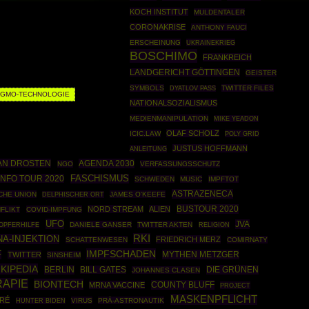
KOCH INSTITUT
MULDENTALER
CORONAKRISE
ANTHONY FAUCI
ERSCHEINUNG
UKRAINEKRIEG
BOSCHIMO
FRANKREICH
LANDGERICHT GÖTTINGEN
GEISTER
SYMBOLS
TWITTER FILES
DYATLOV PASS
GMO-TECHNOLOGIE
NATIONALSOZIALISMUS
MEDIENMANIPULATION
MIKE YEADON
OLAF SCHOLZ
ICIC.LAW
POLY GRID
JUSTUS HOFFMANN
ANLEITUNG
AN DROSTEN
AGENDA 2030
NGO
VERFASSUNGSSCHUTZ
NFO TOUR 2020
FASCHISMUS
SCHWEDEN
MUSIC
IMPFTOT
ASTRAZENECA
CHE UNION
JAMES O'KEEFE
DELPHISCHER ORT
BUSTOUR 2020
NORD STREAM
ALIEN
FLIKT
COVID-IMPFUNG
UFO
JVA
DANIELE GANSER
TWITTER AKTEN
OPFERHILFE
RELIGION
RKI
A-INJEKTION
FRIEDRICH MERZ
SCHATTENWESEN
COMIRNATY
IMPFSCHADEN
F
MYTHEN METZGER
TWITTER
SINSHEIM
KIPEDIA
BERLIN
DIE GRÜNEN
BILL GATES
JOHANNES CLASEN
APIE
BIONTECH
COUNTY BLUFF
MRNA VACCINE
PROJECT
MASKENPFLICHT
ERÉ
VIRUS
PRÄ-ASTRONAUTIK
HUNTER BIDEN