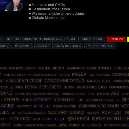
■ Monsanto und GMOs
■ Gesundheitliche Risiken
■ Wissenschaftliche Unterdrückung
■ Globale Manipulation
T
GENETISCH MODIFIZIERTE ORGANISMEN
GMO
GMO-INDUSTRIE
« ZURÜCK
KREBS
MONSANTO
SAATGUT
SAMEN DES TODES
UNFRUCHTBARKEIT
MWGFD
CHRISTI
BITWIG
AFRIKANISCHER KONTINENT
ÜNSTLICHE INTELLIGENZ
K
PFIZER
CORONA I
TWITTER-FILES
WIRTSCHAFTSKRISE
PSIRAM
TWITTERFILES
CORONA INFOTOUR
MRNA GEN-THERAPIE
KS
KANADA
PUTIN
EUROPÄIS
DOMINIK REICHERT
AFRIKA
BITWIG ANLEITUNG
 2020
GLITCH
UKRAINE-KON
RAINE
AFD
AHRWEILER
CORONAIMPFUNG
NORD STREAM 2
FFP2
BAYERN
FLUT
ZENSUR
MRN
MRNA IMFPSTOFF
3121534312
ZDF
I
POLY GRID TUTORIAL
KI
TAGES
CORONAINFO TOUR
BITTEL TV
WE
GRAPHENOXID
ESOTERIC
WI
USEN
SUCHARIT BHAKDI
PCR-TEST
IMPFGESCHÄDIGTE
MOSKAU
2G
MRNA-GENTHER
種STREAM
DEEP STATE
GEIST
HULZ
COSMO
WIEN
VIRUS
GESCHÄDIGT
GELEUGNET
CHRISTOF MIS
WORLD HEALTH ORGANIZATION