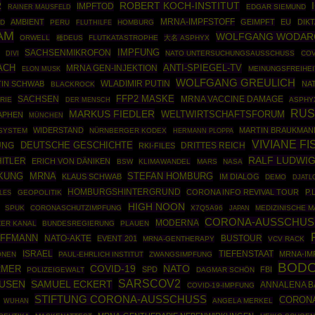
R
ROBERT KOCH-INSTITUT
IMPFTOD
RAINER MAUSFELD
EDGAR SIEMUND
AMBIENT
MRNA-IMPFSTOFF
GEIMPFT
EU
DIK
D
PERU
HOMBURG
FLUTHILFE
AM
WOLFGANG WODAR
ORWELL
種DEUS
FLUTKATASTROPHE
大名 ASPHYX
SACHSENMIKROFON
IMPFUNG
NATO UNTERSUCHUNGSAUSSCHUSS
COV
DIVI
ANTI-SPIEGEL-TV
ACH
MRNA GEN-INJEKTION
MEINUNGSFREIHEI
ELON MUSK
WOLFGANG GREULICH
WLADIMIR PUTIN
IN SCHWAB
NA
BLACKROCK
SACHSEN
FFP2 MASKE
MRNA VACCINE DAMAGE
RIE
ASPHY
DER MENSCH
RUS
MARKUS FIEDLER
WELTWIRTSCHAFTSFORUM
APHEN
MÜNCHEN
WIDERSTAND
MARTIN BRAUKMAN
SYSTEM
NÜRNBERGER KODEX
HERMANN PLOPPA
VIVIANE F
DEUTSCHE GESCHICHTE
DRITTES REICH
UNG
RKI-FILES
RALF LUDWI
HITLER
ERICH VON DÄNIKEN
BSW
KLIMAWANDEL
MARS
NASA
KUNG
MRNA
STEFAN HOMBURG
KLAUS SCHWAB
IM DIALOG
DEMO
DJATL
HOMBURGSHINTERGRUND
CORONA INFO REVIVAL TOUR
P.
ILES
GEOPOLITIK
HIGH NOON
SPUK
CORONASCHUTZIMPFUNG
X7Q5A96
MEDIZINISCHE 
JAPAN
CORONA-AUSSCHUS
MODERNA
ER KANAL
BUNDESREGIERUNG
PLAUEN
OFFMANN
NATO-AKTE
BUSTOUR
EVENT 201
MRNA-GENTHERAPY
VCV RACK
ISRAEL
TIEFENSTAAT
MRNA-IM
ONEN
PAUL-EHRLICH INSTITUT
ZWANGSIMPFUNG
BODO
COVID-19
NATO
RMER
SPD
FBI
POLIZEIGEWALT
DAGMAR SCHÖN
SARSCOV2
AUSEN
SAMUEL ECKERT
ANNALENA 
COVID-19-IMPFUNG
STIFTUNG CORONA-AUSSCHUSS
CORONA
ANGELA MERKEL
WUHAN