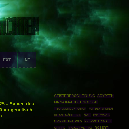
EXT
INT
ÄGYPTEN
GEISTERERSCHEINUNG
MRNA IMPFTECHNOLOGIE
-25 – Samen des
 über genetisch
TRANSKOMMUNIKATION
AUF DEN SPUREN
n
NWO
IMPFZWANG
DER ALLMÄCHTIGEN
RKI-PROTOKOLLE
MICHAEL BALLWEG
ROBERT-
GRIPPE
PROJECT VERITAS