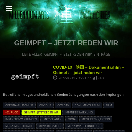
GEIMPFT – JETZT REDEN WIR
LISTE ALLER "GEIMPFT – JETZT REDEN WIR" EINTRÄGE
COVID-19 | 映画 – Dokumentarfilm –
Geimpft – jetzt reden wir
2022-03-19 - 3:22 Uhr
663
Betroffene mit gesundheitlichen Beeinträchtigungen nach den Impfungen
CORONA-AUSSCHUSS
COVID-19
COVID19
DOKUMENTARFILM
FILM
« ZURÜCK
GEIMPFT - JETZT REDEN WIR
IMPFNEBENWIRKUNG
IMPFNEBENWIRKUNGEN
IMPFSCHADEN
MRNA
MRNA GEN-INJEKTION
MRNA GEN-THERAPIE
MRNA IMFPSTOFF
MRNA IMPFTECHNOLOGIE