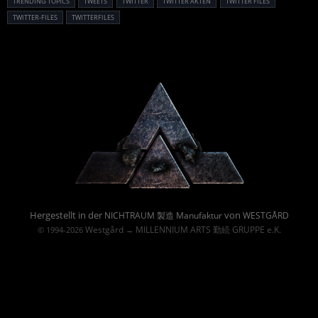
TRENDING TOPICS
TWEETS
TWITTER
TWITTER AKTEN
TWITTER FILES
TWITTER-FILES
TWITTERFILES
Powered By :
Hergestellt in der
von
NICHTRAUM 製造 Manufaktur
WESTGÅRD
Westgård
MILLENNIUM ARTS 勤続 GRUPPE e.K.
© 1994-2026
→