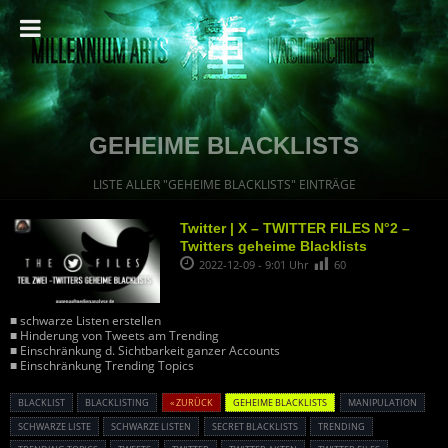
GEHEIME BLACKLISTS
LISTE ALLER "GEHEIME BLACKLISTS" EINTRÄGE
Twitter | X – TWITTER FILES N°2 –
Twitters geheime Blacklists
2022-12-09 - 9:01 Uhr
60
■ schwarze Listen erstellen
■ Hinderung von Tweets am Trending
■ Einschränkung d. Sichtbarkeit ganzer Accounts
■ Einschränkung Trending Topics
BLACKLIST
BLACKLISTING
« ZURÜCK
GEHEIME BLACKLISTS
MANIPULATION
SCHWARZE LISTE
SCHWARZE LISTEN
SECRET BLACKLISTS
TRENDING