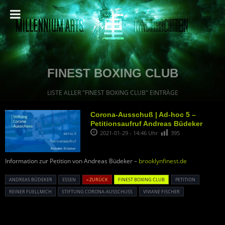
FINEST BOXING CLUB
LISTE ALLER "FINEST BOXING CLUB" EINTRÄGE
Corona-Ausschuß | Ad-hoc 5 –
Petitionsaufruf Andreas Büdeker
2021-01-29 - 14:46 Uhr
395
Information zur Petition von Andreas Büdeker –
brooklynfinest.de
ANDREAS BÜDEKER
ESSEN
« ZURÜCK
FINEST BOXING CLUB
PETITION
REINER FUELLMICH
STIFTUNG CORONA-AUSSCHUSS
VIVIANE FISCHER