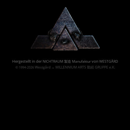
Powered By :
Hergestellt in der
von
NICHTRAUM 製造 Manufaktur
WESTGÅRD
Westgård
MILLENNIUM ARTS 勤続 GRUPPE e.K.
© 1994-2026
→