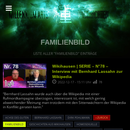
FAMILIENBILD
LISTE ALLER "FAMILIENBILD" EINTRÄGE
Wikihausen | SERIE – N°78 –
Interview mit Bernhard Lassahn zur
Wikipedia
2022-12-17 - 15:11 Uhr
78
“Bernhard Lassahn wurde auch über die Wikipedia mit einer
Rufmordkampagne überzogen, interessant ist, mit welch gering
abweichender Meinung man trotzdem mit den Sittenwächtern der Wikipedia
in Konflikt geraten kann.”
ACHSE DES GUTEN
BERNHARD LASSAHN
DIRK POHLMANN
« ZURÜCK
FAMILIENBILD
GESCHICHTEN AUS WIKIHAUSEN
HOMOSEXUELLE