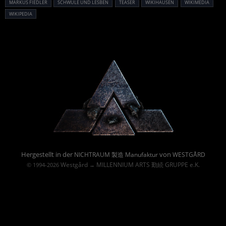
MARKUS FIEDLER
SCHWULE UND LESBEN
TEASER
WIKIHAUSEN
WIKIMEDIA
WIKIPEDIA
Powered By :
Hergestellt in der
von
NICHTRAUM 製造 Manufaktur
WESTGÅRD
Westgård
MILLENNIUM ARTS 勤続 GRUPPE e.K.
© 1994-2026
→