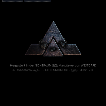
Powered By :
Hergestellt in der
von
NICHTRAUM 製造 Manufaktur
WESTGÅRD
Westgård
MILLENNIUM ARTS 勤続 GRUPPE e.K.
© 1994-2026
→