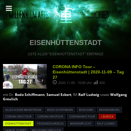
EISENHÜTTENSTADT
LISTE ALLER "EISENHÜTTENSTADT" EINTRÄGE
CORONA INFO Tour –
Eisenhüttenstadt | 2020-11-09 – Tag
27
2020-11-09 - 10:00 Uhr
420
mit Dr.
Bodo Schiffmann
,
Samuel Eckert
, RA
Ralf Ludwig
sowie
Wolfgang
Greulich
ALLES AUSSER MAINSTREAM
BODO SCHIFFMANN
BOSCHIMO
BRANDENBURG
CORONA INFO TOUR
CORONA INFOTOUR
CORONAINFO TOUR
« ZURÜCK
EISENHÜTTENSTADT
FRIEDENSFAHRZEUG
MASKENPFLICHT
RALF LUDWIG
SAMUEL ECKERT
WOLFGANG GREULICH