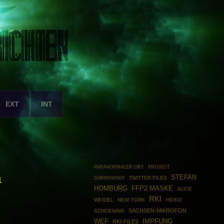
EXT
INT
PROJECT
PARANORMALER ORT
STEFAN
DARKKNIGHT
TWITTER FILES
1
HOMBURG
FFP2 MASKE
ALICE
RKI
WEIDEL
NEW YORK
HEIKO
SACHSEN-MIKROFON
SCHOENING
WEF
IMPFUNG
RKI-FILES