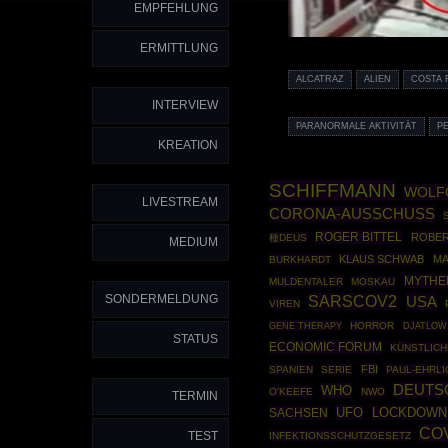
EMPFEHLUNG
ERMITTLUNG
ALCATRAZ
ALIEN
COSTA 
INTERVIEW
PARANORMALE AKTIVITÄT
P
KREATION
SCHIFFMANN
WOLF
LIVESTREAM
CORONA-AUSSCHUSS
ROGER BITTEL
ROBER
種DEUS
MEDIUM
KLAUS SCHWAB
MA
BURKHARDT
MYTHE
MULDENTALER
MOSKAU
SONDERMELDUNG
SARSCOV2
USA
VIREN
GENE THERAPY
HORROR
DJATLOW
STATUS
ECONOMIC FORUM
KÜNSTLICH
FBI
SPANIEN
SERIE
PAUL-EHRLI
DEUTS
WHO
O'KEEFE
NWO
TERMIN
UFO
SACHSEN
LOCKDOWN
CO
TEST
INFEKTIONSSCHUTZGESETZ