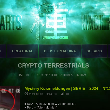
U
CREATURAE
DEUS EX MACHINA
SOLARIS
CRYPTO TERRESTRIALS
LISTE ALLER "CRYPTO TERRESTRIALS" EINTRÄGE
Mystery Kurzmeldungen | SERIE – 2024 – N°1
2024-07-03 - 11:44 Uhr
48
■ USA – Alcatraz Insel → Zellenblock D
■ Peru – “Alien-Mumien”