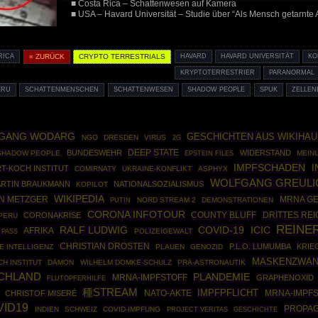
■ Costa Rica – Schattenwesen auf Kamera
■ USA – Havard Universität – Studie über “Als Mensch getarnte Al
RICA
« ZURÜCK
CRYPTO TERRESTRIALS
HAVARD
HAVARD UNIVERSITÄT
KO
KRYPTOTERRESTRIER
PARANORMAL
ERU
SCHATTENMENSCHEN
SCHATTENWESEN
SHADOW PEOPLE
SPUK
ZELLEN
GANG WODARG
GESCHICHTEN AUS WIKIHA
NGO
DRESDEN
VIRUS
2G
DEEP STATE
BUNDESWEHR
WIDERSTAND
SHADOW PEOPLE
EPSTEIN FILES
MEIN
IMPFSCHADEN
I
T-KOCH INSTITUT
COMIRNATY
UKRAINE-KONFLIKT
ASPHYX
WOLFGANG GREULI
RTIN BRAUKMANN
NATIONALSOZIALISMUS
KOPILOT
WIKIPEDIA
N METZGER
MRNA GE
PUTIN
NORD STREAM 2
DEMONSTRATIONEN
CORONA INFOTOUR
COUNTY BLUFF
DRITTES REI
CORONAKRISE
PERU
REINE
RALF LUDWIG
COVID-19
ICIC
AFRIKA
POLIZEIGEWALT
 PASS
CHRISTIAN DROSTEN
P.L.O. LUMUMBA
KRIE
E INTELLIGENZ
PLAUEN
GENOZID
MASKENZWA
CH INSTITUT
DÄMON
WILHELM DOMKE-SCHULZ
PRÄ-ASTRONAUTIK
CHLAND
PLANDEMIE
MRNA-IMPFSTOFF
GRAPHENOXID
FLUTOPFERHILFE
種STREAM
IMPFPFLICHT
NATO-AKTE
MRNA-IMPF
CHRISTOF MISERÉ
VID19
PROPA
INDIEN
SCHWEIZ
COVID-IMPFUNG
GESCHICHTE
PROJECT VERITAS