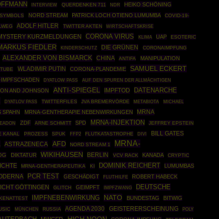
HOFFMANN
HEIKO SCHÖNING
QUERDENKEN 711
INTERVIEW
NDR
NORD STREAM
PATRICK LOCH OTIENO LUMUMBA
SYMBOLS
COVID-19-
ADOLF HITLER
LWEG
TWITTER AKTEN
WIRTSCHAFTSKRISE
CORONA VIRUS
MYSTERY KURZMELDUNGEN
UAP
ESOTERIC
KLIMA
MARKUS FIEDLER
DIE GRÜNEN
CORONAIMPFUNG
KINDERSCHUTZ
ALEXANDER VON BISMARCK
CHINA
MANIPULATION
ANTIFA
SAMUEL ECKERT
WLADIMIR PUTIN
CORONA-PLANDEMIE
TUBE
-IMPFSCHADEN
DYATLOW PASS
AUF DEN SPUREN DER ALLMÄCHTIGEN
ANTI-SPIEGEL
DATENARCHE
IMPFTOD
ON AND JOHNSON
R
TWITTERFILES
JVA BREMERVÖRDE
DYATLOV PASS
METABIOTA
MICHAEL
MRNA
S SPAHN
MRNA-GENTHERAPIE NEBENWIRKUNGEN
MRNA-INJEKTION
ZDF
SPD
ARNE SCHMITT
JEFFREY EPSTEIN
YEADON
BILL GATES
E KANAL
PROZESS
SPUK
FFP2
FLUTKATASTROPHE
DIVI
MRNA-
A
AFD
ASTRAZENECA
NORD STREAM 1
WIKIHAUSEN
BERLIN
LOG
DIKTATUR
KANADA
VCV RACK
CRYPTIC
DOMINIK REICHERT
ICHTE
LUMUMBAS
MRNA-GENTHERAPEUTIKA
KI
PCR TEST
ODERNA
GESCHÄDIGT
ROBERT HABECK
FLUTHILFE
DEUTSCHE
ICHT GÖTTINGEN
GEIMPFT
GLITCH
IMPFZWANG
NATO
IMPFNEBENWIRKUNG
BUNDESTAG
BITWIG
KENATTEST
AGENDA 2030
GEISTERERSCHEINUNG
USIC
MÜNCHEN
RUSSIA
POLY