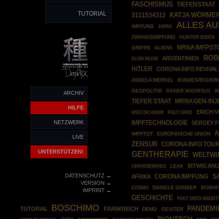
FASCHISMUS
TIEFENSTAAT
TUTORIAL
3121534312
KATJA WÖRME
ALLES A
IMPFUNG
JAPAN
ZWANGSIMPFUNG
HUNTER BIDEN
MRNA IMFPST
GRIPPE
ALIENS
ROB
ARGENTINIEN
ELON MUSK
HITLER
CORONA INFO REVIVAL
ANGELA MERKEL
BUNDESREGIER
GEOPOLITIK
RAINER MAUSFELD
I
ARCHIV
TIEFER STAAT
MRNA GEN-INJ
HILFE
ERICH V
POLY GRID
KRETSCHMER
NETZWERK
IMPFTECHNOLOGIE
SERGEY F
A
IMPFTOT
EUROPÄISCHE UNION
LIVE
ZENSUR
CORONA INFO TOUR
UNTERSTÜTZEN!
GENTHERAPIE
WELTWI
BITWIG AN
UKRAINEKRIEG
LEAK
←
DATENSCHUTZ
S
AFRIKA
CORONA IMPFUNG
←
VERSION
COSMO
DANIELE GANSER
BIOWAF
←
IMPRINT
GESCHICHTE
POLY GRID ANLEI
BOSCHIMO
PANDEMI
TUTORIAL
FRANKREICH
DEMO
GEISTER