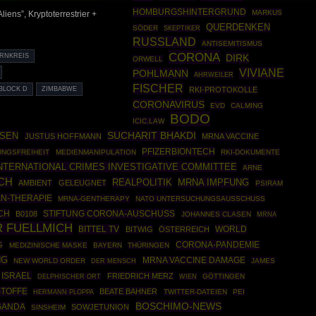
HOMBURGSHINTERGRUND
MARKUS
iens”, Kryptoterrestrier +
QUERDENKEN
SÖDER
SKEPTIKER
RUSSLAND
ANTISEMITISMUS
CORONA
DIRK
RNKREIS
ORWELL
VIVIANE
POHLMANN
AHRWEILER
FISCHER
BLOCK D
ZIMBABWE
RKI-PROTOKOLLE
CORONAVIRUS
EVD
CALMING
BODO
ICIC.LAW
USEN
SUCHARIT BHAKDI
JUSTUS HOFFMANN
MRNA VACCINE
PFIZERBIONTECH
UNGSFREIHEIT
MEDIENMANIPULATION
RKI-DOKUMENTE
NTERNATIONAL CRIMES INVESTIGATIVE COMMITTEE
ARNE
CH
REALPOLITIK
MRNA IMPFUNG
AMBIENT
GELEUGNET
PSIRAM
N-THERAPIE
MRNA-GENTHERAPY
NATO UNTERSUCHUNGSAUSSCHUSS
CH
STIFTUNG CORONA-AUSCHUSS
B0108
JOHANNES CLASEN
MRNA
R FUELLMICH
BITTEL TV
WORLD
BITWIG
ÖSTERREICH
CORONA-PANDEMIE
G
MEDIZINISCHE MASKE
BAYERN
THÜRINGEN
NG
MRNA VACCINE DAMAGE
NEW WORLD ORDER
JAMES
DER MENSCH
ISRAEL
FRIEDRICH MERZ
GÖTTINGEN
DELPHISCHER ORT
WIEN
STOFFE
BEATE BAHNER
HERMANN PLOPPA
TWITTER-DATEIEN
PEI
BOSCHIMO-NEWS
GANDA
SOWJETUNION
SINSHEIM