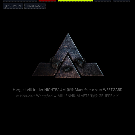
JENS SPAHN
LINKE NAZIS
Powered By :
Hergestellt in der
von
NICHTRAUM 製造 Manufaktur
WESTGÅRD
Westgård
MILLENNIUM ARTS 勤続 GRUPPE e.K.
© 1994-2026
→