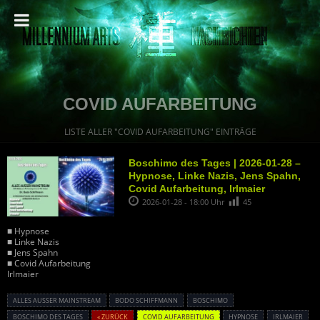
COVID AUFARBEITUNG
LISTE ALLER "COVID AUFARBEITUNG" EINTRÄGE
Boschimo des Tages | 2026-01-28 –
Hypnose, Linke Nazis, Jens Spahn,
Covid Aufarbeitung, Irlmaier
2026-01-28 - 18:00 Uhr
45
■ Hypnose
■ Linke Nazis
■ Jens Spahn
■ Covid Aufarbeitung
Irlmaier
ALLES AUSSER MAINSTREAM
BODO SCHIFFMANN
BOSCHIMO
BOSCHIMO DES TAGES
« ZURÜCK
COVID AUFARBEITUNG
HYPNOSE
IRLMAIER