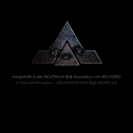
Powered By :
Hergestellt in der
von
NICHTRAUM 製造 Manufaktur
WESTGÅRD
Westgård
MILLENNIUM ARTS 勤続 GRUPPE e.K.
© 1994-2026
→