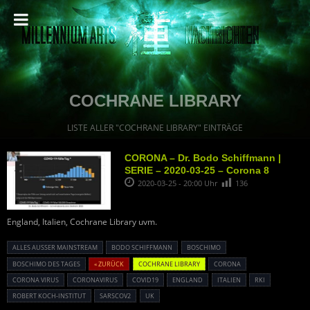
COCHRANE LIBRARY
LISTE ALLER "COCHRANE LIBRARY" EINTRÄGE
CORONA – Dr. Bodo Schiffmann |
SERIE – 2020-03-25 – Corona 8
2020-03-25 - 20:00 Uhr
136
England, Italien, Cochrane Library uvm.
ALLES AUSSER MAINSTREAM
BODO SCHIFFMANN
BOSCHIMO
BOSCHIMO DES TAGES
« ZURÜCK
COCHRANE LIBRARY
CORONA
CORONA VIRUS
CORONAVIRUS
COVID19
ENGLAND
ITALIEN
RKI
ROBERT KOCH-INSTITUT
SARSCOV2
UK