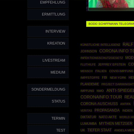
EMPFEHLUNG
ERMITTLUNG
BODO SCHIFFMANN TELEGRA
INTERVIEW
KREATION
RALF
KÜNSTLICHE INTELLIGENZ
CORONA INFO T
JOHNSON
MOD
INFEKTIONSSCHUTZGESETZ
LIVESTREAM
CO
JEFFREY EPSTEIN
FLUTHILFE
ITALIEN
COVID-IMPFUNG
MENSCH
MEDIUM
FBI
HE
IMPFSTOFFE
NEW YORK
PLANDEMIE
PROJECT DARKKNIGH
SONDERMELDUNG
ANTI-SPIEGE
IMPFUNG
NWO
CORONAINFO TOUR
REAL
STATUS
CORONA-AUSCHUSS
ANTIFA
PROPAGANDA
INDIEN
VERITAS
DIKTATUR
NATO AKTE
WORLD HE
TERMIN
MYTHEN METZGER
LUMUMBA
TIEFER STAAT
TEST
UK
ANGELA MER