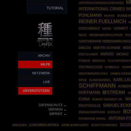
M
UNTERSUCHUNGSAUSSCHUSS
TUTORIAL
INTERNATIONAL CRIMES I
POHLMANN
BUNDES
WUHAN
REINER FUELLMICH
A
GESCHÄDIGT
GEIMPFT
MORD
NASA
MEDIENMANIPULATION
POL
GENTHERAPIE NEBENWIRKUNGE
DIALOG
MARTIN SCHWAB
WID
MWGFD
MEXIKO
KRETSCHMER
ARCHIV
PSIRAM
MOSKAU
FLUTOPFERHILF
HILFE
TECHNOLOGIE
SYMBOLS
VERF
NETZWERK
GENTHERAPEUTIKA
JAMES O'KEE
KARL LA
SPUK
KLIMAWANDEL
LIVE
SCHIFFMANN
ROBERT
UNTERSTÜTZEN!
種STREAM
HOFFMANN
A
MA
CHINA
ROBERT KENNEDY JR.
←
SAMUEL ECK
DATENSCHUTZ
PROTOKOLLE
←
VERSION
BO
ZWANGSIMPFUNG
KOPILOT
←
IMPRINT
ANTONIA F
SCHWARZE KANAL
31215
LUMUMBAS AFRIKA
DRESDEN
ARNE BURKHARDT
SCHATTENWESEN