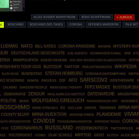
ALLES AUSSER MAINSTREAM
BODO SCHIFFMANN
« ZURÜCK
M
BOSCHIMO
BOSCHIMO DES TAGES
CORONA
OFFENES MIKROFON
TALK MIT
 LUDWIG
NATO
CORONA-PANDEMIE
BILL GATES
MYSTERY KU
BAYERN
OUR
DEUTSCHLAND GESCHICHTE
大名 ASPHYX
SCHWARZER KANAL
ARD
X7
ERNA
MANIPULATION
EDGAR SIEMUND
GÖTT
AUF DEN SPUREN DER ALLMÄCHTIGEN
WIKIPEDIA
RONA INFO TOUR 2020
BUSTOUR
TWITTER
PRÄ-ASTRONAUTIK
STEFAN HOMBURG
BUNDESTAG
CORONASCHUTZIMPFUNG
IMPFG
ELON MUSK
SARSCOV2
AFD
H
IKO SCHÖNING
ZDF
GENTHERAPIE
DÄMON
PROZESS
FFP2 MASKE
BUSTOUR 202
T
CALMING
SHADOW PEOPLE
MRNA GENE THERAPY
L
ZENSUR
DATENARCHE
DEMOKRATIE
ARGENTINIE
PAUL-EHRLICH INSTITUT
WOLFGANG GREULICH
POLITIK
MUSIC
JOHANNES
PARANORMALER ORT
BOSCHIMO
MRNA IM
EU
TANSANIA
NORD STREAM 2
ICIC.LAW
GRIPPE
VIVIA
MRNA-INJEKTION
PLANDEMIE
COUNTY BLUFF
UKRAINE-KRIEG
COVID19
CORON
ALTH ORGANIZATION
ANTHONY FAUCI
TRANSKOMMUNIKATION
RUSSLAND
CORONAVIRUS
PFIZERBIONTECH
FFP2
TWITTERFILES
M
IMPFTOD
POLTERGEIST
OLAF SCHOLZ
GEIST
KEL
COSMO
GLITCH
ALICE WEI