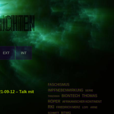
EXT
INT
FASCHISMUS
IMPFNEBENWIRKUNG
SERIE
-09-12 – Talk mit
BIONTECH
THOMAS
TANZANIA
RÖPER
AFRIKANISCHER KONTINENT
RKI
FRIEDRICH MERZ
LOFI
ARNE
BITWIG
SCHMITT