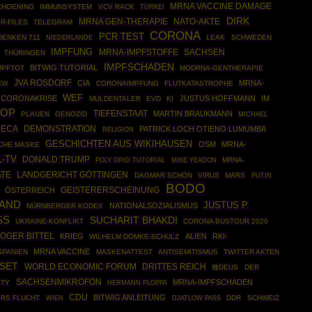
MRNA VACCINE DAMAGE
CHOENING
IMMUNSYSTEM
VCV RACK
TÜRKEI
DIRK
MRNA GEN-THERAPIE
NATO-AKTE
R-FILES
TELEGRAM
CORONA
PCR TEST
ENKEN 711
LEAK
SCHWEDEN
NIEDERLANDE
IMPFUNG
MRNA-IMPFSTOFFE
SACHSEN
THÜRINGEN
IMPFSCHADEN
BITWIG TUTORIAL
MPFTOT
MODRNA-GENTHERAPIE
JVA ROSDORF
CIA
MRNA-
CORONAIMPFUNG
FLUTKATASTROPHE
EW
WEF
CORONAKRISE
JUSTUS HOFFMANN
IM
MULDENTALER
EVD
KI
OP
TIEFENSTAAT
MARTIN BRAUKMANN
PLAUEN
GENOZID
MICHAEL
NECA
DEMONSTRATION
PATRICK LOCH OTIENO LUMUMBA
RELIGION
GESCHICHTEN AUS WIKIHAUSEN
OSM
MRNA-
SCHE MASKE
L-TV
DONALD TRUMP
POLY GRID TUTORIAL
MRNA-
MIKE YEADON
ATE
LANDGERICHT GÖTTINGEN
DAGMAR SCHÖN
VIRUS
MARS
PUTIN
BODO
ÖSTERREICH
GEISTERERSCHEINUNG
AND
JUSTUS P.
NATIONALSOZIALISMUS
NÜRNBERGER KODEX
S
SUCHARIT BHAKDI
UKRAINE-KONFLIKT
CORONA BUSTOUR 2020
OGER BITTEL
KRIEG
ALIEN
RKI-
WILHELM DOMKE-SCHULZ
MRNA VACCINE
SPANIEN
MASKENATTEST
ANTISEMITISMUS
TWITTER AKTEN
SET
WORLD ECONOMIC FORUM
DRITTES REICH
種DEUS
DER
SACHSENMIKROFON
MRNA-IMPFSCHADEN
ITY
HERMANN PLOPPA
CDU
BITWIG ANLEITUNG
ERS FLUCHT
DDR
SCHWEIZ
WIEN
DJATLOW PASS