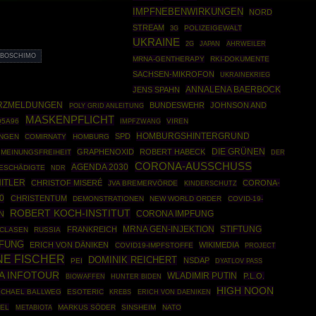
IMPFNEBENWIRKUNGEN
NORD
STREAM
POLIZEIGEWALT
3G
UKRAINE
AHRWEILER
2G
JAPAN
 BOSCHIMO
MRNA-GENTHERAPY
RKI-DOKUMENTE
SACHSEN-MIKROFON
UKRAINEKRIEG
ANNALENA BAERBOCK
JENS SPAHN
RZMELDUNGEN
BUNDESWEHR
JOHNSON AND
POLY GRID ANLEITUNG
MASKENPFLICHT
Q5A96
IMPFZWANG
VIREN
HOMBURGSHINTERGRUND
SPD
INGEN
COMIRNATY
HOMBURG
DIE GRÜNEN
GRAPHENOXID
ROBERT HABECK
MEINUNGSFREIHEIT
DER
CORONA-AUSSCHUSS
AGENDA 2030
ESCHÄDIGTE
NDR
ITLER
CHRISTOF MISERÉ
CORONA-
JVA BREMERVÖRDE
KINDERSCHUTZ
0
CHRISTENTUM
DEMONSTRATIONEN
NEW WORLD ORDER
COVID-19-
ROBERT KOCH-INSTITUT
N
CORONA IMPFUNG
MRNA GEN-INJEKTION
STIFTUNG
FRANKREICH
 CLASEN
RUSSIA
PFUNG
ERICH VON DÄNIKEN
WIKIMEDIA
COVID19-IMPFSTOFFE
PROJECT
NE FISCHER
DOMINIK REICHERT
NSDAP
PEI
DYATLOV PASS
A INFOTOUR
WLADIMIR PUTIN
P.L.O.
BIOWAFFEN
HUNTER BIDEN
HIGH NOON
ICHAEL BALLWEG
ESOTERIC
KREBS
ERICH VON DAENIKEN
DEL
MARKUS SÖDER
SINSHEIM
NATO
METABIOTA