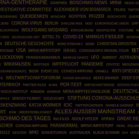
RNA-GENTHERAPIE
BOSCHIMO-NEWS
MRNA
GRAPHEN
HEIKO S
NVESTIGATIVE COMMITTEE
ALEXANDER VON BISMARCK
FELIKS
TWITTE
PFIZER
QUERDENKEN
ÄGYPTEN
REGIERUNG
MÜNCHEN
GESCHICHTE
QUERD
CORONA VIRUS
BERLIN
UAP
LIENS
NGO
EUROPÄISCHE UNION
DYATLOW PASS
WOLFGANG WODARG
BLACKROCK
ERSCHEINUNG
GEOPOLITIK
YOUTUBE
I
COVID-19
MARKUS FIEDLER
BITTEL TV
Y GRID
DELPHISCHER ORT
INTERVI
DEUTSCHE GESCHICHTE
CHRISTIAN DROSTEN
N
NORD STREAM 1
DEMO
USA
種T
MRNA IMFPSTOFF
ISRAEL
ERSTAND
CORONA INFO REVIVAL TOUR
UFO
LOCKDOWN
ASTRAZE
TRANSHUMANISMUS
AMBIENT
MARKUS HAINTZ
WIKIHAUSEN
PANDEMIE
IMPFPFLICHT
SKEPTIKER
CRYPTIC
MEDIZINI
E
ANTI-SPIEGE
B0108
EVENT 201
COVID19-IMPFUNG
ASSUNGSSCHUTZ
ORWELL
WELTWIRTSCHAFTSFORUM
DEEP ST
BEATE BAHNER
FE
RAINER MAUSFELD
PCR-TEST
UTERBACH
TWITTER FILES
WIRTSCHAFTSKRISE
EPSTEIN FILES
KLIMA
DEUTSCHL
MRNA IMPFTECHNOLOGIE
-KOCH INSTITUT
KANADA
HORROR
STIFTUNG CORONA-AUSSCHUS
SERGEY FILBERT
GELEUGNET
SPHYX
ICIC
SKENZWANG
KATJA WÖRMER
R
TWITTER-DATEIEN
DANIELE GANSER
ALLES AUSSER MAINSTREAM
ERT
BSW
ÜBERSTERBLICHKEIT
SCHIMO DES TAGES
GREAT RE
ADOLF HITLER
AFRIKA
RKI-FILES
ISCHER
PARANORMAL
CORONA-IMPFUNG
MRNA-IMPFSTOFF
PERU
POLAR
WHO
34312
SOWJETUNION
AUSTRALIEN
KLAUS SCHWAB
GEISTER
HITL
DIVI