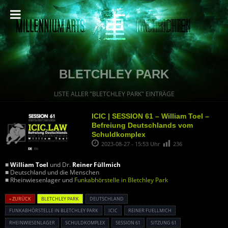
BLETCHLEY PARK
LISTE ALLER "BLETCHLEY PARK" EINTRÄGE
ICIC | SESSION 61 – William Toel –
Befreiung Deutschlands vom
Schuldkomplex
2023-08-27 - 15:53 Uhr
236
■
William Toel
und Dr.
Reiner Füllmich
■ Deutschland und die Menschen
■ Rheinwiesenlager und
Funkabhörstelle in Bletchley Park
« ZURÜCK
BLETCHLEY PARK
DEUTSCHLAND
FUNKABHÖRSTELLE IN BLETCHLEY PARK
ICIC
REINER FUELLMICH
RHEINWIESENLAGER
SCHULDKOMPLEX
SESSION 61
SITZUNG 61