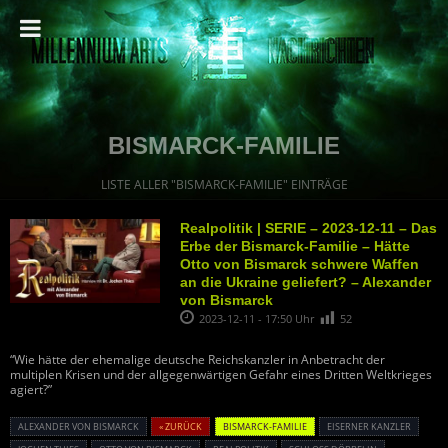
BISMARCK-FAMILIE
LISTE ALLER "BISMARCK-FAMILIE" EINTRÄGE
Realpolitik | SERIE – 2023-12-11 – Das
Erbe der Bismarck-Familie – Hätte
Otto von Bismarck schwere Waffen
an die Ukraine geliefert? – Alexander
von Bismarck
2023-12-11 - 17:50 Uhr
52
“Wie hätte der ehemalige deutsche Reichskanzler in Anbetracht der
multiplen Krisen und der allgegenwärtigen Gefahr eines Dritten Weltkrieges
agiert?”
ALEXANDER VON BISMARCK
« ZURÜCK
BISMARCK-FAMILIE
EISERNER KANZLER