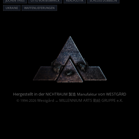
JOCHEN THIES
OTTO VON BISMARCK
REALPOLITIK
SCHLOSS DÖBBELIN
UKRAINE
WAFFENLIEFERUNGEN
Powered By :
Hergestellt in der
von
NICHTRAUM 製造 Manufaktur
WESTGÅRD
Westgård
MILLENNIUM ARTS 勤続 GRUPPE e.K.
© 1994-2026
→