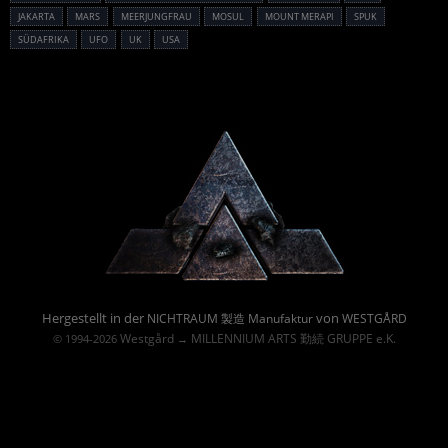
JAKARTA
MARS
MEERJUNGFRAU
MOSUL
MOUNT MERAPI
SPUK
SÜDAFRIKA
UFO
UK
USA
Powered By :
Hergestellt in der
von
NICHTRAUM 製造 Manufaktur
WESTGÅRD
Westgård
MILLENNIUM ARTS 勤続 GRUPPE e.K.
© 1994-2026
→