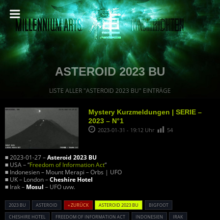
ASTEROID 2023 BU
LISTE ALLER "ASTEROID 2023 BU" EINTRÄGE
Mystery Kurzmeldungen | SERIE –
2023 – N°1
2023-01-31 - 19:12 Uhr
54
■ 2023-01-27 –
Asteroid 2023 BU
■ USA – “
Freedom of Information Act
“
■ Indonesien – Mount Merapi – Orbs | UFO
■ UK – London –
Cheshire Hotel
■ Irak –
Mosul
– UFO uvw.
2023 BU
ASTEROID
« ZURÜCK
ASTEROID 2023 BU
BIGFOOT
CHESHIRE HOTEL
FREEDOM OF INFORMATION ACT
INDONESIEN
IRAK