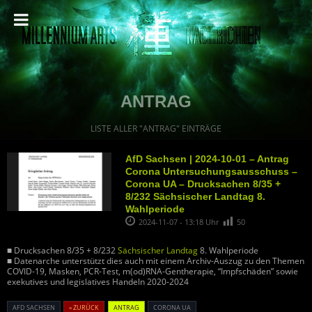
ANTRAG
LISTE ALLER "ANTRAG" EINTRÄGE
AfD Sachsen | 2024-10-01 – Antrag
Corona Untersuchungsausschuss –
Corona UA – Drucksachen 8/35 +
8/232 Sächsischer Landtag 8.
Wahlperiode
2024-11-07 - 13:18 Uhr
50
■ Drucksachen 8/35 + 8/232
Sächsischer Landtag
8. Wahlperiode
■ Datenarche unterstützt dies auch mit einem Archiv-Auszug zu den Themen
COVID-19, Masken, PCR-Test, m(od)RNA-Gentherapie, “Impfschäden” sowie
exekutives und legislatives Handeln 2020-2024
AFD SACHSEN
« ZURÜCK
ANTRAG
CORONA UA