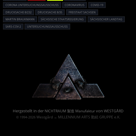
CORONA UNTERSUCHUNGSAUSSCHUSS
CORONAVIRUS
COVID-19
DRUCKSACHE 8/232
DRUCKSACHE 8/35
FREISTAAT SACHSEN
MARTIN BRAUKMANN
SÄCHSISCHE STAATSREGIERUNG
SÄCHSISCHER LANDTAG
SARS-COV-2
UNTERSUCHUNGSAUSSCHUSS
Powered By :
Hergestellt in der
von
NICHTRAUM 製造 Manufaktur
WESTGÅRD
Westgård
MILLENNIUM ARTS 勤続 GRUPPE e.K.
© 1994-2026
→