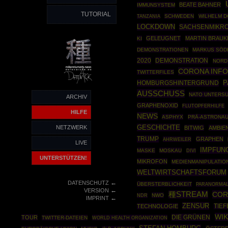
BEATE BAHNER
IMMUNSYSTEM
TUTORIAL
SCHWEDEN
WILHELM D
TANZANIA
LOCKDOWN
SACHSENMIKR
GELEUGNET
MARTIN BRAU
KI
DEMONSTRATIONEN
MARKUS SÖD
2020
DEMONSTRATION
NORD
CORONA INF
TWITTERFILES
P
HOMBURGSHINTERGRUND
AUSSCHUSS
NATO UNTERS
ARCHIV
GRAPHENOXID
FLUTOPFERHILFE
HILFE
NEWS
ASPHYX
PRÄ-ASTRONAU
GESCHICHTE
NETZWERK
BITWIG
AMBIE
TRUMP
GRAPHEN
AHRWEILER
LIVE
IMPFUN
MASKE
MOSKAU
DIVI
UNTERSTÜTZEN!
MIKROFON
MEDIENMANIPULATIO
WELTWIRTSCHAFTSFORUM
←
DATENSCHUTZ
ÜBERSTERBLICHKEIT
PARANORMAL
←
VERSION
種STREAM
COR
NWO
NDR
←
IMPRINT
ZENSUR
TECHNOLOGIE
TIEF
WIK
DIE GRÜNEN
TOUR
TWITTER-DATEIEN
WORLD HEALTH ORGANIZATION