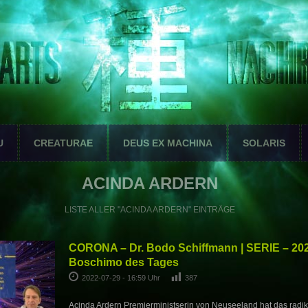
U
CREATURAE
DEUS EX MACHINA
SOLARIS
ACINDA ARDERN
LISTE ALLER "ACINDA ARDERN" EINTRÄGE
CORONA – Dr. Bodo Schiffmann | SERIE – 202
Boschimo des Tages
2022-07-29 - 16:59 Uhr
387
Acinda Ardern Premierministserin von Neuseeland hat das radik