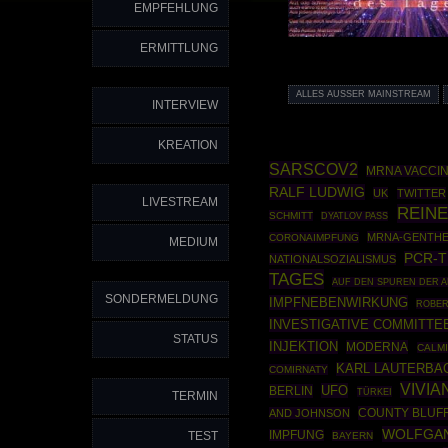
EMPFEHLUNG
ERMITTLUNG
ALLES AUSSER MAINSTREAM
INTERVIEW
KREATION
SARSCOV2
MRNA VACCI
RALF LUDWIG
UK
TWITTER
LIVESTREAM
REINE
SCHMITT
DYATLOV PASS
MRNA-GENTHE
CORONAIMPFUNG
MEDIUM
PCR-T
NATIONALSOZIALISMUS
TAGES
AUF DEN SPUREN DER 
SONDERMELDUNG
IMPFNEBENWIRKUNG
ROBER
INVESTIGATIVE COMMITTE
STATUS
INJEKTION
MODERNA
CALM
KARL LAUTERBA
COMIRNATY
VIVIA
UFO
BERLIN
TÜRKEI
TERMIN
COUNTY BLUF
AND JOHNSON
WOLFGA
TEST
IMPFUNG
BAYERN