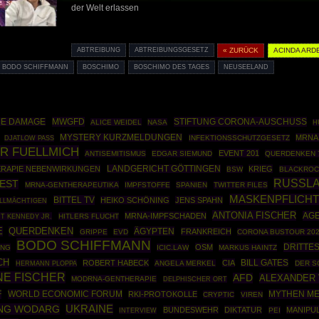
der Welt erlassen
ABTREIBUNG
ABTREIBUNGSGESETZ
« ZURÜCK
ACINDA ARD
BODO SCHIFFMANN
BOSCHIMO
BOSCHIMO DES TAGES
NEUSEELAND
MWGFD
STIFTUNG CORONA-AUSCHUSS
NE DAMAGE
ALICE WEIDEL
NASA
H
MYSTERY KURZMELDUNGEN
MRNA
INFEKTIONSSCHUTZGESETZ
DJATLOW PASS
R FUELLMICH
EVENT 201
ANTISEMITISMUS
EDGAR SIEMUND
QUERDENKEN 
RAPIE NEBENWIRKUNGEN
LANDGERICHT GÖTTINGEN
KRIEG
BSW
BLACKROC
RUSSL
EST
MRNA-GENTHERAPEUTIKA
IMPFSTOFFE
SPANIEN
TWITTER FILES
MASKENPFLICHT
BITTEL TV
HEIKO SCHÖNING
JENS SPAHN
ALLMÄCHTIGEN
ANTONIA FISCHER
AGE
MRNA-IMPFSCHADEN
T KENNEDY JR.
HITLERS FLUCHT
E
QUERDENKEN
ÄGYPTEN
FRANKREICH
GRIPPE
EVD
CORONA BUSTOUR 20
BODO SCHIFFMANN
DRITTES
OSM
ING
ICIC.LAW
MARKUS HAINTZ
CH
ROBERT HABECK
CIA
BILL GATES
HERMANN PLOPPA
ANGELA MERKEL
DER S
NE FISCHER
AFD
ALEXANDER 
MODRNA-GENTHERAPIE
DELPHISCHER ORT
F
WORLD ECONOMIC FORUM
MYTHEN M
RKI-PROTOKOLLE
CRYPTIC
VIREN
NG WODARG
UKRAINE
BUNDESWEHR
DIKTATUR
MANIPU
PEI
INTERVIEW