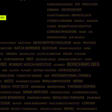
ZDF
ERICH VON
BUNDESREGIERUNG
JVA ROSDORF
DÄNIKEN
PATRICK LOCH
SCHATTENWESEN
ERN
OTIENO LUMUMBA
ORWELL
DAGMAR
ROBERT-KOCH INSTITUT
SCHÖN
CORONA-PANDEMIE
DEMO
JVA
BREMERVÖRDE
DER MENSCH
MRNA IMPFTECHNOLOGIE
RKI-FILES
SKEPTIKER
MORD
UNTER BIDEN
KATJA WÖRMER
BUSTOUR
 VACCINE
RAINER MAUSFELD
ARNE
KANADA
FELIKS
711
GEOPOLITIK
COVID-19-IMPFUNG
X7Q5A96
WEF
CORONAKRISE
K
ANTHONY FAUCI
UKRAINE-KONFLIKT
JAPAN
BOSCHIMO DES
AND
ROBERT KOCH-INSTITUT
SCHWEIZ
ASTRAZENECA
ARD
GLITCH
PLAUEN
JEFFREY EPSTEIN
INTERNATIONAL CRIMES
NDA 2030
CHRISTOF MISERÉ
UAP
NATO
MRNA-
MRNA-IMPFSTOFFE
20
JOHANNES CLASEN
THOMAS RÖPER
PCR TEST
 REICH
WIKIMEDIA
WIDERSTAND
MRNA IMPFUNG
CHWARZE KANAL
UKRAINE-KRIEG
SCHWARZER KANAL
VON BISMARCK
MRNA GEN-THERAPIE
FRIEDRICH MERZ
JOHNSON
ETZGER
CORONA
RUSSIA
ARNE BURKHARDT
PAUL-EHRLICH INSTITUT
ISRAEL
LATION
PROJECT DARKKNIGHT
POLIZEIGEWALT
PROJECT VERITAS