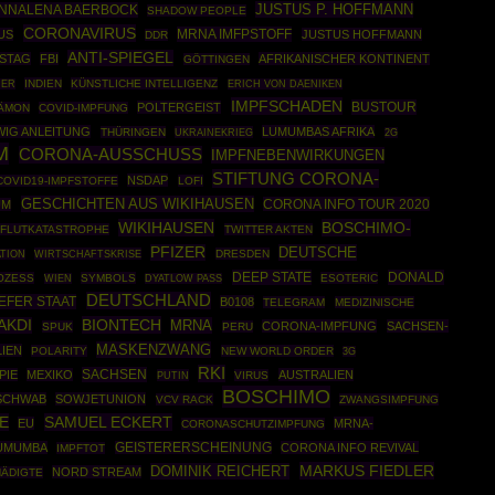
JUSTUS P. HOFFMANN
NNALENA BAERBOCK
SHADOW PEOPLE
CORONAVIRUS
MRNA IMFPSTOFF
US
JUSTUS HOFFMANN
DDR
ANTI-SPIEGEL
STAG
FBI
AFRIKANISCHER KONTINENT
GÖTTINGEN
INDIEN
KÜNSTLICHE INTELLIGENZ
MER
ERICH VON DAENIKEN
IMPFSCHADEN
BUSTOUR
POLTERGEIST
ÄMON
COVID-IMPFUNG
WIG ANLEITUNG
LUMUMBAS AFRIKA
THÜRINGEN
UKRAINEKRIEG
2G
M
CORONA-AUSSCHUSS
IMPFNEBENWIRKUNGEN
STIFTUNG CORONA-
NSDAP
COVID19-IMPFSTOFFE
LOFI
GESCHICHTEN AUS WIKIHAUSEN
CORONA INFO TOUR 2020
UM
WIKIHAUSEN
BOSCHIMO-
FLUTKATASTROPHE
TWITTER AKTEN
PFIZER
DEUTSCHE
WIRTSCHAFTSKRISE
DRESDEN
TION
DEEP STATE
DONALD
OZESS
SYMBOLS
ESOTERIC
WIEN
DYATLOW PASS
DEUTSCHLAND
IEFER STAAT
B0108
TELEGRAM
MEDIZINISCHE
BIONTECH
AKDI
MRNA
CORONA-IMPFUNG
SACHSEN-
SPUK
PERU
MASKENZWANG
LIEN
POLARITY
NEW WORLD ORDER
3G
RKI
SACHSEN
PIE
MEXIKO
AUSTRALIEN
PUTIN
VIRUS
BOSCHIMO
SCHWAB
SOWJETUNION
VCV RACK
ZWANGSIMPFUNG
E
SAMUEL ECKERT
EU
MRNA-
CORONASCHUTZIMPFUNG
LUMUMBA
GEISTERERSCHEINUNG
CORONA INFO REVIVAL
IMPFTOT
MARKUS FIEDLER
DOMINIK REICHERT
NORD STREAM
ÄDIGTE