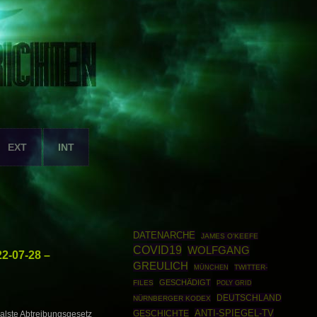
EXT
INT
DATENARCHE
JAMES O'KEEFE
COVID19
WOLFGANG
2-07-28 –
GREULICH
MÜNCHEN
TWITTER-
GESCHÄDIGT
FILES
POLY GRID
DEUTSCHLAND
NÜRNBERGER KODEX
ANTI-SPIEGEL-TV
GESCHICHTE
alste Abtreibungsgesetz