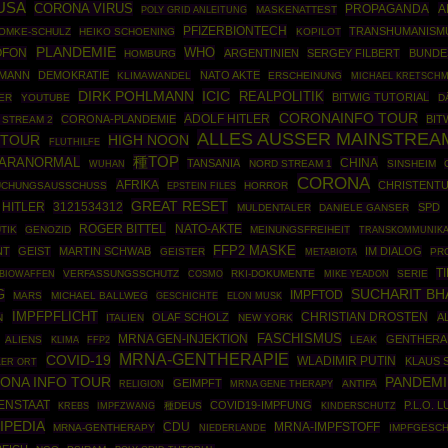
USA
CORONA VIRUS
PROPAGANDA
A
POLY GRID ANLEITUNG
MASKENATTEST
PFIZERBIONTECH
TRANSHUMANISM
OMKE-SCHULZ
HEIKO SCHOENING
KOPILOT
PLANDEMIE
WHO
OFON
ARGENTINIEN
SERGEY FILBERT
BUNDE
HOMBURG
KMANN
DEMOKRATIE
NATO AKTE
KLIMAWANDEL
ERSCHEINUNG
MICHAEL KRETSCH
DIRK POHLMANN
ICIC
REALPOLITIK
BITWIG TUTORIAL
ER
YOUTUBE
D
CORONAINFO TOUR
ADOLF HITLER
CORONA-PLANDEMIE
BIT
 STREAM 2
ALLES AUSSER MAINSTREA
OTOUR
HIGH NOON
FLUTHILFE
種TOP
ARANORMAL
CHINA
TANSANIA
NORD STREAM 1
SINSHEIM
WUHAN
CORONA
AFRIKA
CHRISTENT
UCHUNGSAUSSCHUSS
EPSTEIN FILES
HORROR
GREAT RESET
HITLER
3121534312
SPD
MULDENTALER
DANIELE GANSER
ROGER BITTEL
NATO-AKTE
TIK
GENOZID
MEINUNGSFREIHEIT
TRANSKOMMUNIKA
FFP2 MASKE
NT
GEIST
MARTIN SCHWAB
IM DIALOG
GEISTER
PR
METABIOTA
T
BIOWAFFEN
VERFASSUNGSSCHUTZ
COSMO
RKI-DOKUMENTE
SERIE
MIKE YEADON
SUCHARIT BH
G
IMPFTOD
MARS
MICHAEL BALLWEG
GESCHICHTE
ELON MUSK
IMPFPFLICHT
CHRISTIAN DROSTEN
OLAF SCHOLZ
A
N
ITALIEN
NEW YORK
MRNA GEN-INJEKTION
FASCHISMUS
GENTHERA
ALIENS
FFP2
LEAK
KLIMA
MRNA-GENTHERAPIE
COVID-19
WLADIMIR PUTIN
KLAUS 
ER ORT
ONA INFO TOUR
PANDEMI
GEIMPFT
MRNA GENE THERAPY
ANTIFA
RELIGION
ENSTAAT
COVID19-IMPFUNG
P.L.O. 
IMPFZWANG
種DEUS
KREBS
KINDERSCHUTZ
IPEDIA
CDU
MRNA-IMPFSTOFF
MRNA-GENTHERAPY
IMPFGESCH
NIEDERLANDE