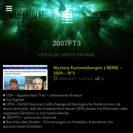
2007FT3
LISTE ALLER "2007FT3" EINTRÄGE
Mystery Kurzmeldungen | SERIE –
2024 – N°3
2024-02-07 - 12:25 Uhr
62
■ USA – Appalachian Trail – unbekannte Kreatur
■ Foo Fighter
■ UFOs – NASA finanziert stillschweigend theologische Konferenzen, da
diese vermutet, daß die Anwesenheit dieser UFOs etwas mit Dämonen oder
negativen Geistern zu tun haben könnte
■ 2007FT3 – verlorener Asteroid
■ Berichte über Kinder – Erinnerungen an Vorleben, Interaktion mit
paranormalen Entitäten