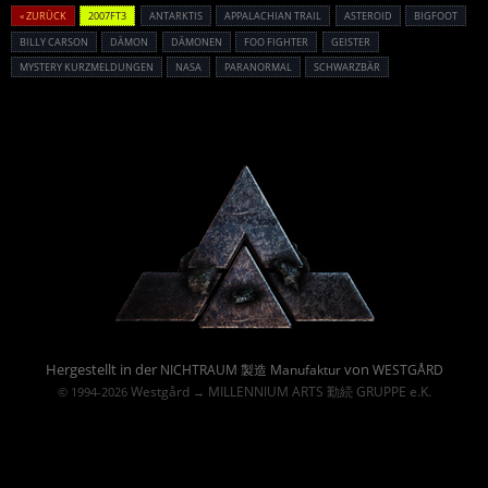
« ZURÜCK
2007FT3
ANTARKTIS
APPALACHIAN TRAIL
ASTEROID
BIGFOOT
BILLY CARSON
DÄMON
DÄMONEN
FOO FIGHTER
GEISTER
MYSTERY KURZMELDUNGEN
NASA
PARANORMAL
SCHWARZBÄR
Powered By :
Hergestellt in der
von
NICHTRAUM 製造 Manufaktur
WESTGÅRD
Westgård
MILLENNIUM ARTS 勤続 GRUPPE e.K.
© 1994-2026
→