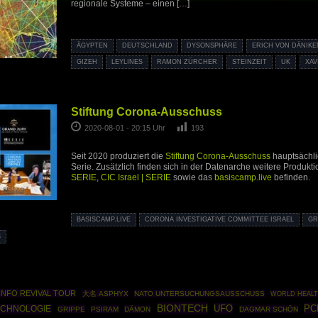
regionale Systeme – einen
[…]
ÄGYPTEN
DEUTSCHLAND
DYSONSPHÄRE
ERICH VON DÄNIKE
GIZEH
LEYLINES
RAMON ZÜRCHER
STEINZEIT
UK
XAV
Stiftung Corona-Ausschuss
2020-08-01 - 20:15 Uhr
193
Seit 2020 produziert die
Stiftung Corona-Ausschuss
hauptsächli
Serie. Zusätzlich finden sich in der Datenarche weitere Produkt
SERIE
,
CIC Israel | SERIE
sowie das
basiscamp.live
befinden.
BASISCAMP.LIVE
CORONA INVESTIGATIVE COMMITTEE ISRAEL
GR
INFO REVIVAL TOUR
大名 ASPHYX
NATO UNTERSUCHUNGSAUSSCHUSS
WORLD HEALT
BIONTECH
UFO
PC
ECHNOLOGIE
GRIPPE
PSIRAM
DÄMON
DAGMAR SCHÖN