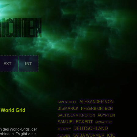
EXT
INT
ALEXANDER VON
IMPFSTOFFE
BISMARCK
PFIZERBIONTECH
 World Grid
SACHSENMIKROFON
ÄGYPTEN
SAMUEL ECKERT
MRNA GENE
DEUTSCHLAND
THERAPY
h des World-Grids, der
erbinden. Es gibt viele
ICIC
KATJA WÖRMER
PLAUEN