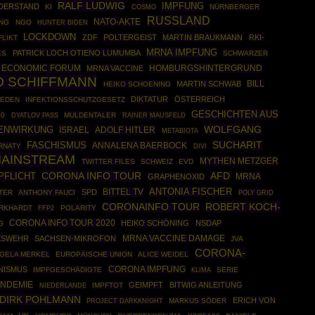
RALF LUDWIG
IMPFUNG
DERSTAND
KI
COSMO
NÜRNBERGER
RUSSLAND
NATO-AKTE
UNG
NGO
HUNTER BIDEN
LOCKDOWN
ZDF
POLTERGEIST
MARTIN BRAUKMANN
RKI-
FLIKT
MRNA IMPFUNG
PATRICK LOCH OTIENO LUMUMBA
ES
SCHWARZER
 ECONOMIC FORUM
HOMBURGSHINTERGRUND
MRNA VACCINE
 SCHIFFMANN
MARTIN SCHWAB
BILL
HEIKO SCHOENING
DIKTATUR
ÖSTERREICH
EDEN
INFEKTIONSSCHUTZGESETZ
GESCHICHTEN AUS
20
MULDENTALER
RAINER MAUSFELD
DYATLOV PASS
WOLFGANG
ENWIRKUNG
ISRAEL
ADOLF HITLER
METABIOTA
SUCHARIT
FASCHISMUS
ANNALENA BAERBOCK
RNATY
DIVI
MAINSTREAM
MYTHEN METZGER
TWITTER FILES
SCHWEIZ
EVD
CORONA INFO TOUR
PFLICHT
AFD
MRNA
GRAPHENOXID
ANTONIA FISCHER
BITTEL TV
SPD
TER
ANTHONY FAUCI
POLY GRID
ROBERT KOCH-
CORONAINFO TOUR
RKHARDT
FFP2
POLARITY
CORONA INFO TOUR 2020
HEIKO SCHÖNING
NSDAP
G
ESWEHR
SACHSEN-MIKROFON
MRNA VACCINE DAMAGE
JVA
CORONA-
GELA MERKEL
EUROPÄISCHE UNION
ALICE WEIDEL
NISMUS
CORONA IMPFUNG
IMPFGESCHÄDIGTE
SERIE
KLIMA
NDEMIE
GEIMPFT
BITWIG ANLEITUNG
IMPFTOT
NIEDERLANDE
DIRK POHLMANN
ERICH VON
PROJECT DARKKNIGHT
MARKUS SÖDER