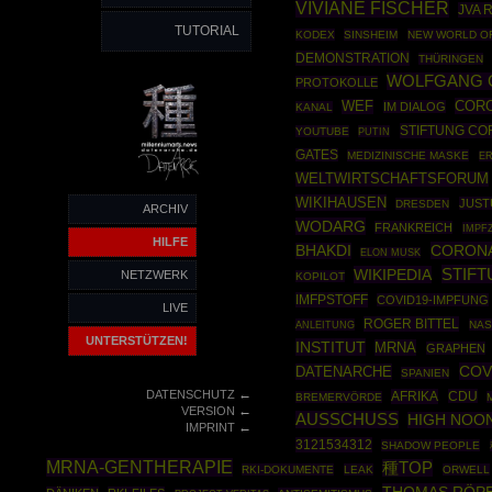
VIVIANE FISCHER
JVA 
TUTORIAL
KODEX
SINSHEIM
NEW WORLD O
DEMONSTRATION
THÜRINGEN
WOLFGANG 
PROTOKOLLE
CORO
WEF
IM DIALOG
KANAL
STIFTUNG C
YOUTUBE
PUTIN
GATES
MEDIZINISCHE MASKE
ER
WELTWIRTSCHAFTSFORUM
WIKIHAUSEN
JUST
DRESDEN
ARCHIV
WODARG
FRANKREICH
IMPF
HILFE
CORONA
BHAKDI
ELON MUSK
STIF
WIKIPEDIA
NETZWERK
KOPILOT
IMFPSTOFF
COVID19-IMPFUNG
LIVE
ROGER BITTEL
ANLEITUNG
NAS
UNTERSTÜTZEN!
INSTITUT
MRNA
GRAPHEN
COV
DATENARCHE
SPANIEN
←
DATENSCHUTZ
AFRIKA
CDU
BREMERVÖRDE
←
VERSION
AUSSCHUSS
HIGH NOO
←
IMPRINT
3121534312
SHADOW PEOPLE
MRNA-GENTHERAPIE
種TOP
RKI-DOKUMENTE
LEAK
ORWELL