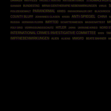
THOMAS RÖP
DÄNIKEN
RKI-FILES
ANTISEMITISMUS
PROJECT VERITAS
S
BUNDESTAG
MRNA-GENTHERAPIE NEBENWIRKUNGEN
GANSER
VIRUS
PARANORMAL
KRIEG
POLIZEIGEWALT
BLACKROCK
PARANORMALER ORT
ANTI-SPIEGEL
COUNTY BLUFF
CHINA
JOHANNES CLASEN
KREBS
N
IMPFTOD
MR
RUSSIA
HERMANN PLOPPA
SCHATTENWESEN
MASKENATTEST
HITLER
NORD S
POLY GRID
VERFASSUNGSSCHUTZ
UKRAINE-KRIEG
JAPAN
INTERNATIONAL CRIMES INVESTIGATIVE COMMITTEE
TA
WIEN
IMPFNEBENWIRKUNGEN
MWGFD
ALIEN
BEATE BAHNER
ALIENS
M