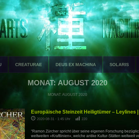
U
CREATURAE
DEUS EX MACHINA
SOLARIS
MONAT:
AUGUST 2020
MONAT:
AUGUST 2020
Europäische Steinzeit Heiligtümer – Leylines |
2020-08-31 - 1:45 Uhr
220
“Ramon Zürcher spricht über seine eigenen Forschung bezüglic
weltweiten «Kraftlinien», welche antike Kultur-Stätten weltweit v