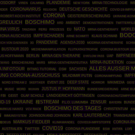
PLANDEMIE
ROSDORF
MRNA-TECHNOLOGIE
WI
VIREN
CALMING
NEW YORK
CORONAVIRUS
DEUTSCHE GESCHICHTE
RDER
COVID-19-IMPF
RELIGION
CORONA
ROBERT-KOCH INSTITUT
GEISTERERSCHEINUNG
UKRAINE-KON
BOSCHIMO
GREULICH
AMBIENT
ARD
DEMONSTRATIONEN
TWITTERFIL
NATO
NA VIRUS
WORLD
EU
PERU
PROZESS
MRNA-GENTHERAPY
TANZANIA
BODO
IMPFSCHADEN
ORONA-AUSCHUSS
KLAUS SCHWAB
ARNE SCHMITT
PANDEMIE
AGENDA 2030
MODRNA-GENTHERAPIE
SCHW
ICH VON DAENIKEN
3G
BUSTOUR 2020
MEDIENMANIPULATION
FLUTKATASTROPHE
CORONA BUSTOUR 20
IMPFNEB
BERLIN
MRNA GEN-THERAPIE
US HOFFMANN
UAP
DYATLOW PASS
MRNA-INJEKTION
ZWANG
ERSCHEINUNG
MARS
MRNA-GENTHERAPEUTIKA
COMI
ALLES AUSSER 
 INFOTOUR
SACHSEN
BITWIG TUTORIAL
OSM
TUNG CORONA-AUSSCHUSS
IMPF
WLADIMIR PUTIN
CORONAIMPFUNG
DEEP STATE
EVENT 201
WIKIMEDIA
NORD STREAM 2
SKEPTIKER
HORROR
GEIS
JUSTUS P. HOFFMANN
A
MUSIC
MORD
BUNDESREGIERUNG
ARNE BU
WUHAN
FBI
GEIST
OLAF SCHOLZ
LANDGERICHT GÖTTINGEN
CORONASCHUTZIMPFUN
ID-19
UKRAINE
種STREAM
ZENSUR
P.L.O. LUMUMBA
BUND
BAYERN
BOSCHIMO DES TAGES
CHRISTENTUM
MARKUS HAINTZ
VCV RACK
AN
N
KARL LAUTERBACH
JOHNSON AND JOHNSON
TRANSHUMA
IMMUNSYSTEM
MARKUS FIEDLER
CORONA-PA
種DEUS
KLIMAWANDEL
COVID19-IMPFSTOFFE
COVID19
AUSTRALIEN
TWITTER
CORONA-PLANDEMIE
BSW
ANTIFA
LOFI