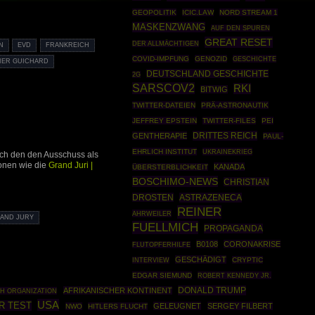
GEOPOLITIK
ICIC.LAW
NORD STREAM 1
MASKENZWANG
AUF DEN SPUREN
GREAT RESET
DER ALLMÄCHTIGEN
N
EVD
FRANKREICH
COVID-IMPFUNG
GENOZID
GESCHICHTE
IER GUICHARD
DEUTSCHLAND GESCHICHTE
2G
SARSCOV2
RKI
BITWIG
TWITTER-DATEIEN
PRÄ-ASTRONAUTIK
JEFFREY EPSTEIN
TWITTER-FILES
PEI
DRITTES REICH
GENTHERAPIE
PAUL-
EHRLICH INSTITUT
UKRAINEKRIEG
ch den den Ausschuss als
ionen wie die
Grand Juri |
KANADA
ÜBERSTERBLICHKEIT
BOSCHIMO-NEWS
CHRISTIAN
DROSTEN
ASTRAZENECA
REINER
AHRWEILER
AND JURY
FUELLMICH
PROPAGANDA
B0108
CORONAKRISE
FLUTOPFERHILFE
GESCHÄDIGT
CRYPTIC
INTERVIEW
EDGAR SIEMUND
ROBERT KENNEDY JR.
DONALD TRUMP
AFRIKANISCHER KONTINENT
H ORGANIZATION
USA
R TEST
GELEUGNET
SERGEY FILBERT
NWO
HITLERS FLUCHT