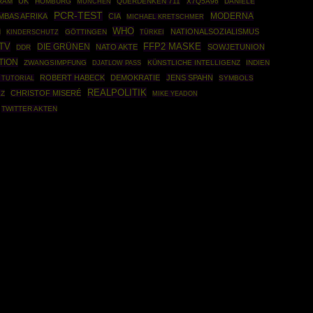
UK
RAM
HOMBURG
MÜNCHEN
QUERDENKEN 711
X7Q5A96
DANIELE
PCR-TEST
MODERNA
MBAS AFRIKA
CIA
MICHAEL KRETSCHMER
WHO
NATIONALSOZIALISMUS
N
GÖTTINGEN
TÜRKEI
KINDERSCHUTZ
TV
DIE GRÜNEN
FFP2 MASKE
NATO AKTE
SOWJETUNION
DDR
TION
ZWANGSIMPFUNG
KÜNSTLICHE INTELLIGENZ
INDIEN
DJATLOW PASS
ROBERT HABECK
DEMOKRATIE
JENS SPAHN
 TUTORIAL
SYMBOLS
REALPOLITIK
CHRISTOF MISERÉ
LZ
MIKE YEADON
TWITTER AKTEN