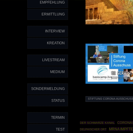
EMPFEHLUNG
ERMITTLUNG
INTERVIEW
KREATION
LIVESTREAM
MEDIUM
SONDERMELDUNG
STIFTUNG CORONA-AUSSCHUSS
STATUS
TERMIN
CORONA 
DER SCHWARZE KANAL
MRNA IMPFT
TEST
DELPHISCHER ORT