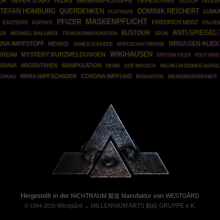
ER
TIEFER STAAT
MRNA-IMPFSTOFFE
FELIKS
TIEFENSTAAT
GLITCH
TELEG
TEFAN HOMBURG
DOMINIK REICHERT
QUERDENKEN
LUMU
FLUTHILFE
MASKENPFLICHT
PFIZER
FRIEDRICH MERZ
ESOTERIC
ASPHYX
ITALIE
ANTI-SPIEGEL-
BUSTOUR
MICHAEL BALLWEG
SPUK
DR
TRANSKOMMUNIKATION
MRNA GEN-INJEK
NA-IMPFSTOFF
MEXIKO
JAMES O'KEEFE
WIRTSCHAFTSKRISE
WIKIHAUSEN
TREAM
MYSTERY KURZMELDUNGEN
EPSTEIN FILES
POLY GRID
NSANIA
ARGENTINIEN
MANIPULATION
DEMO
WILHELM DOMKE-SCHU
DER MENSCH
MRNA-IMPFSCHADEN
CORONA-IMPFUNG
OSKAU
BIOWAFFEN
MEINUNGSFREIHEIT
Powered By :
Hergestellt in der
von
NICHTRAUM 製造 Manufaktur
WESTGÅRD
Westgård
MILLENNIUM ARTS 勤続 GRUPPE e.K.
© 1994-2026
→