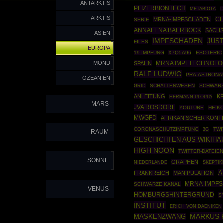
ANTARKTIS
PFIZERBIONTECH
METABIOTA
ARKTIS
CH
MRNA-IMPFSCHADEN
SERIE
ANNALENA BAERBOCK
SACH
ASIEN
IMPFSCHADEN
JUST
FILES
EUROPA
19-IMPFUNG
X7Q5A96
ESOTERIC
MOND
MRNA IMPFTECHNOLO
SPAHN
RALF LUDWIG
PRÄ-ASTRONA
OZEANIEN
GRID
SCHATTENWESEN
SCHWARZ
ANLEITUNG
K
HERMANN PLOPPA
MARS
JVA ROSDORF
YOUTUBE
HEIK
MWGFD
AFRIKANISCHER KONT
CORONASCHUTZIMPFUNG
TWI
3G
RAUM
GESCHICHTEN AUS WIKIHA
HIGH NOON
TWITTER-DATEIE
SONNE
GRAPHEN
SKEPTIK
NIEDERLANDE
A
FRANKREICH
MANIPULATION
MRNA-IMPFS
SCHWARZE KANAL
VENUS
HOMBURGSHINTERGRUND
S
INSTITUT
ERICH VON DAENIKEN
MARKUS 
MASKENZWANG