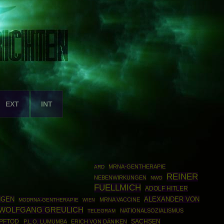
EXT
INT
MRNA-GENTHERAPIE
ARD
REINER
NEBENWIRKUNGEN
NWO
FUELLMICH
ADOLF HITLER
NGEN
ALEXANDER VON
MRNA VACCINE
MODRNA-GENTHERAPIE
WIEN
WOLFGANG GREULICH
NATIONALSOZIALISMUS
TELEGRAM
MPFTOD
SACHSEN
P.L.O. LUMUMBA
ERICH VON DÄNIKEN