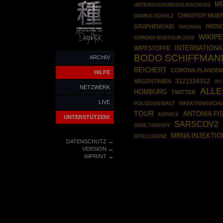
M
UNTERSUCHUNGSAUSSCHUSS
CHRISTOF MISE
DOMKE-SCHULZ
GRAPHENOXID
PATRI
TANZANIA
WIKIPE
CORONA BUSTOUR 2020
INTERNATIONA
IMPFSTOFFE
BODO SCHIFFMAN
ARCHIV
REICHERT
CORONA-PLANDEM
HILFE
3121534312
ARGENTINIEN
IN
NETZWERK
ALLE
HOMBURG
TWITTER
LIVE
POLIZEIGEWALT
INFEKTIONSSCH
TOUR
ANTONIA FI
ASPHYX
UNTERSTÜTZEN!
SARSCOV2
GENE THERAPY
MRNA-INJEKTIO
INTELLIGENZ
←
DATENSCHUTZ
←
VERSION
←
IMPRINT