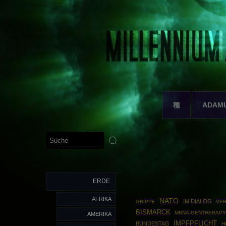
種
ADAM
ERDE
AFRIKA
NATO
IM DIALOG
GRIPPE
VE
BISMARCK
MRNA-GENTHERAP
AMERIKA
IMPFPFLICHT
BUNDESTAG
H