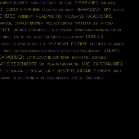
DIE GRÜNEN
ROBERT HABECK
NORD STREAM 2
MOSKAU
WILHELM
ET
TIEFER STAAT
CORONA IMPFUNG
SPD
DEMONSTRATIONEN
INDIEN
CHUSS
REALPOLITIK
MODERNA
FASCHISMUS
AMBIENT
MRNA-
AKRISE
JEFFREY EPSTEIN
TWITTERFILES
PROJECT VERITAS
ICHTE
MRNA-TECHNOLOGIE
WORLD HEALTH ORGANIZATION
MIKE YEADON
DOMINIK
HÖNING
EVENT 201
ANTISEMITISMUS
DER MENSCH
GELEUGNET
RKI-FILES
FZWANG
NEW WORLD ORDER
EUROPÄISCHE UNION
STEFAN
I
PERU
AUF DEN SPUREN DER ALLMÄCHTIGEN
DELPHISCHER ORT
JA WÖRMER
JOHNSON AND JOHNSON
BIOWAFFEN
SCHWEIZ
ICIC
CORONA INFO
SCHE GESCHICHTE
UK
CORONA-IMPFUNG
M
CORONA INFO REVIVAL TOUR
MYSTERY KURZMELDUNGEN
MRNA
SOWJETUNION
MARS
CORONAIMPFUNG
ANTIFA
KÜNSTLICHE