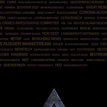
RNA
CHINA
GEISTERERSCHEINUNG
PAUL-EHRLICH INSTITUT
UKRAINE-KRIEG
GREAT RES
BUSTOUR 2020
RÉ
KANADA
MEINUNGSFREIHEIT
KLIMAWANDEL
CORONA-AUSS
CK LOCH OTIENO LUMUMBA
KLAUS SCHWAB
ARNE SCHMITT
DIA
ASTRAZENECA
COVID19-IMPFUNG
CORON
ROBERT KENNEDY JR.
GENOZID
L CRIMES INVESTIGATIVE COMMITTEE
DEUTSCHLAND GESCH
FBI
CIA
N
ISRAEL
BERLIN
AUSTRALIEN
HEIKO SC
ALICE WEIDEL
POLY GRID TUTORIAL
PCR-TEST
IE
LANDGERICHT GÖTTINGEN
THÜRINGEN
DAGMAR SCHÖN
IMP
種TOP
BOSCHIMO-NEWS
LEAK
GEOPOLITIK
MARKUS SÖDER
LOF
TERVIEW
S AUSSER MAINSTREAM
HITLER
KAT
GEIST
FLUTKATASTROPHE
BIONTECH
DEUT
POLTERGEIST
UTZGESETZ
ZWANGSIMPFUNG
SPANIEN
NDR
PANDEMIE
種STREA
SCHER
HITLERS FLUCHT
MUSIC
NASA
HUNTER BIDEN
WEF
LUMUMBAS AFRIKA
RKI-DOKUMENTE
PROZESS
NEW YORK
NORD STREAM 1
N
UFO
QUERDENKEN
PROJECT DARKKNIGHT
PARANORMALER ORT