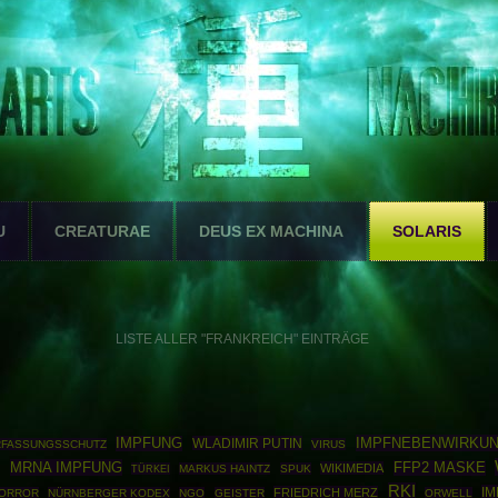
U
CREATURAE
DEUS EX MACHINA
SOLARIS
LISTE ALLER "FRANKREICH" EINTRÄGE
IMPFNEBENWIRKU
IMPFUNG
WLADIMIR PUTIN
RFASSUNGSSCHUTZ
VIRUS
MRNA IMPFUNG
FFP2 MASKE
WIKIMEDIA
Y
TÜRKEI
MARKUS HAINTZ
SPUK
RKI
I
FRIEDRICH MERZ
ORROR
NÜRNBERGER KODEX
NGO
GEISTER
ORWELL