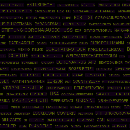
ANTI-SPIEGEL
DANIELE GANSER
MÜNCHEN
IMMUNSYSTEM
UKRA
KINDERSCHUTZ
RISTIAN DROSTEN
UAP
EU
MRNA VACCINE DAMAGE
MICHAE
DJATLOW PASS
PCR TEST
CORONA INFO TOUR
SEN-MIKROFON
WIDERSTAND
ALIEN
種DEUS
US P. HOFFMANN
PARANORMAL
CHRISTENTUM
TWITTER-FILES
MICHAEL K
STIFTUNG CORONA-AUSSCHUSS
NATO-AK
ZDF
BITWIG TUTORIAL
C
GIE
JUSTUS HOFFMANN
GESCHICHTE
ANGELA MERKEL
TRANSKOMMUNIKATION
DIRK POHLMANN
DATENARCHE
UTIK
DÄMON
ARNE BURKHARDT
DEMO
C
CORONA INFOTOUR
KARL LAUTERBACH
MEXIKO
FELIKS
ER KANAL
COVID19
MYTHEN METZGER
WELTWIRTSCHAFTSFORUM
RIEG
DDR
J
CORONAVIRUS
AFD
BEATE BAHNER
TA
O SCHOENING
SCHWEDEN
ICIC.LAW
ROGER BITTEL
INENT
MEDIZINISCHE MASKE
COVID-IM
DYATLOW PASS
ELON MUSK
DEEP STATE
DRITTES REICH
NSDAP
DEMOKRATIE
TTER AKTEN
BAYERN
DRE
USEN
ZENSUR
COUNTY BLUFF
MARTIN BRAUKMANN
WIRTSCHAFTSKRIS
DIVI
VIVIANE FISCHER
DEMONSTRATION
DI
N
RAINER MAUSFELD
HOMBURG
USA
SAMUEL ECKERT
BUSTOUR
OLAF SCHOLZ
ER
COVID19-IMPFSTOFFE
MASKENPFLICHT
UKRAINE
FRIKA
MRNA IMFPSTOFF
TIEFENSTAAT
CO
TOFF
VIREN
MULDENTALER
ERSCHEINUNG
PSIRAM
EDGAR SIEMUND
COSMO
COVID-19
LOCKDOWN
STIFTUNG CORONA
YMBOLS
AHRWEILER
FLUTHILFE
CDU
BILL GATES
RKI-PROTOKOLLE
POLARITY
COMIRNATY
MRNA-GENTHE
2G
FIEDLER
PLANDEMIE
GEIMPFT
CALMING
GLITCH
SHADOW PEOPLE
KLIMA