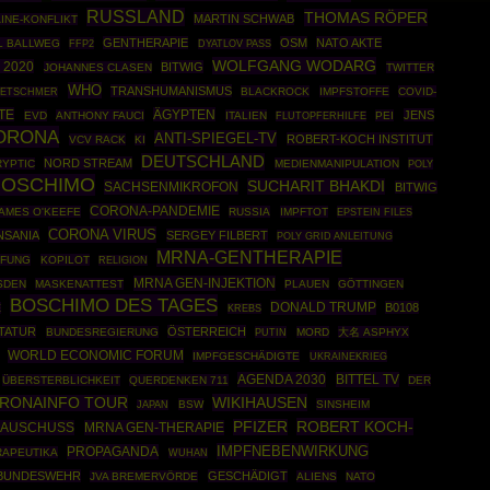
RUSSLAND
THOMAS RÖPER
MARTIN SCHWAB
INE-KONFLIKT
GENTHERAPIE
OSM
NATO AKTE
L BALLWEG
FFP2
DYATLOV PASS
WOLFGANG WODARG
 2020
BITWIG
JOHANNES CLASEN
TWITTER
WHO
TRANSHUMANISMUS
BLACKROCK
IMPFSTOFFE
COVID-
RETSCHMER
TE
ÄGYPTEN
JENS
EVD
ANTHONY FAUCI
ITALIEN
PEI
FLUTOPFERHILFE
ORONA
ANTI-SPIEGEL-TV
ROBERT-KOCH INSTITUT
VCV RACK
KI
DEUTSCHLAND
NORD STREAM
RYPTIC
MEDIENMANIPULATION
POLY
BOSCHIMO
SUCHARIT BHAKDI
SACHSENMIKROFON
BITWIG
CORONA-PANDEMIE
AMES O'KEEFE
RUSSIA
IMPFTOT
EPSTEIN FILES
CORONA VIRUS
NSANIA
SERGEY FILBERT
POLY GRID ANLEITUNG
MRNA-GENTHERAPIE
PFUNG
KOPILOT
RELIGION
MRNA GEN-INJEKTION
SDEN
MASKENATTEST
PLAUEN
GÖTTINGEN
BOSCHIMO DES TAGES
DONALD TRUMP
B0108
E
KREBS
KTATUR
ÖSTERREICH
BUNDESREGIERUNG
PUTIN
MORD
大名 ASPHYX
WORLD ECONOMIC FORUM
IMPFGESCHÄDIGTE
UKRAINEKRIEG
AGENDA 2030
BITTEL TV
ÜBERSTERBLICHKEIT
QUERDENKEN 711
DER
WIKIHAUSEN
RONAINFO TOUR
BSW
SINSHEIM
JAPAN
ROBERT KOCH-
PFIZER
-AUSCHUSS
MRNA GEN-THERAPIE
IMPFNEBENWIRKUNG
PROPAGANDA
RAPEUTIKA
WUHAN
BUNDESWEHR
GESCHÄDIGT
JVA BREMERVÖRDE
ALIENS
NATO