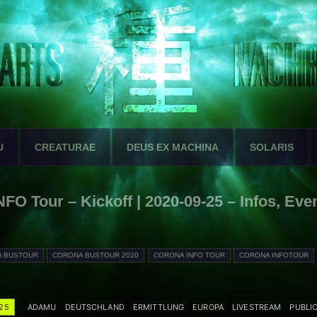
U
CREATURAE
DEUS EX MACHINA
SOLARIS
O Tour – Kickoff | 2020-09-25 – Infos, Eve
 BUSTOUR
CORONA BUSTOUR 2020
CORONA INFO TOUR
CORONA INFOTOUR
25
ADAMU
DEUTSCHLAND
ERMITTLUNG
EUROPA
LIVESTREAM
PUBLI