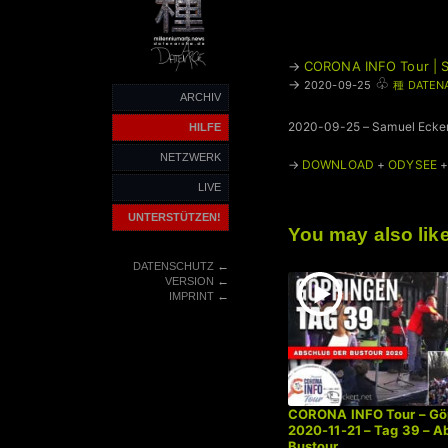
→
CORONA INFO Tour | S
♧
→
2020-09-25
種 DATEN
ARCHIV
2020-09-25 – Samuel Eckert 
HILFE
NETZWERK
→
DOWNLOAD
+
ODYSEE
LIVE
UNTERSTÜTZEN!
You may also lik
←
DATENSCHUTZ
←
VERSION
←
IMPRINT
CORONA INFO Tour – Gö
2020-11-21 – Tag 39 – A
Bustour