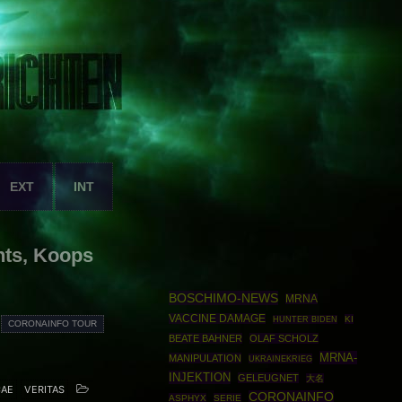
EXT
INT
nts, Koops
BOSCHIMO-NEWS
MRNA
VACCINE DAMAGE
KI
HUNTER BIDEN
CORONAINFO TOUR
BEATE BAHNER
OLAF SCHOLZ
MRNA-
MANIPULATION
UKRAINEKRIEG
INJEKTION
GELEUGNET
大名
CAE
VERITAS
CORONAINFO
ASPHYX
SERIE