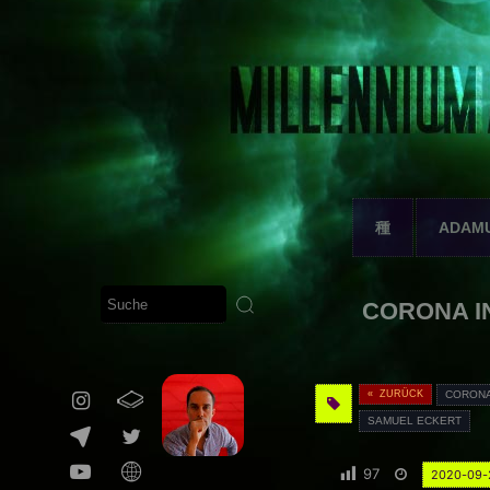
種
ADAM
CORONA INF
« ZURÜCK
CORONA
SAMUEL ECKERT
97
2020-09-