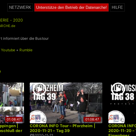
NETZWERK
Unterstütze den Betrieb der Datenarche!
HILFE
ERIE - 2020
ARCHE.de
informiert über die Bustour
+
Youtube
+
Rumble
e
01:08:47
01:08:47
ppingen |
CORONA INFO Tour – Pforzheim |
CORONA INFO 
bschluß der
2020-11-21 – Tag 39
2020-11-20 – 
Einwohner
2020-11-21