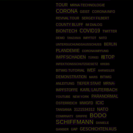
TOUR
MRNA-TECHNOLOGIE
CORONA
GEIST
CORONA INFO
REVIVAL TOUR
SERGEY FILBERT
COUNTY BLUFF
IM DIALOG
COVID19
BIONTECH
TWITTER
DEMO
IMPFTOT
NATO
TANZANIA
BERLIN
UNTERSUCHUNGSAUSSCHUSS
PLANDEMIE
CORONAIMPFUNG
IMPFSCHADEN
種TOP
TÜRKEI
INFEKTIONSSCHUTZGESETZ
KREBS
WEF
BITWIG TUTORIAL
AHRWEILER
DEMONSTRATION
BITWIG
MARS
TIEFER STAAT
MRNA-
ANLEITUNG
IMPFSTOFFE
KARL LAUTERBACH
PARANORMAL
YOUTUBE
NEW YORK
ICIC
MWGFD
ÖSTERREICH
NATO
3121534312
TANSANIA
BODO
COMIRNATY
GRIPPE
SCHIFFMANN
DANIELE
GESCHICHTEN AUS
UAP
GANSER