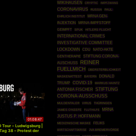
WIKIHAUSEN
CRYPTIC
IMPFZWANG
CORONAVIRUS
RUSSIA
PAUL-
MRNA GEN-
EHRLICH INSTITUT
INJEKTION
MRNA-IMPFSTOFF
GEIMPFT
SPUK
HITLERS FLUCHT
INTERNATIONAL CRIMES
INVESTIGATIVE COMMITTEE
LOCKDOWN
CDU
NATO-AKTE
STIFTUNG CORONA-
GENTHERAPIE
REINER
AUSCHUSS
FUELLMICH
ÜBERSTERBLICHKEIT
DONALD
MASKENATTEST
BAYERN
COVID-19
TRUMP
MARKUS HAINTZ
STIFTUNG
ANTONIA FISCHER
CORONA-AUSSCHUSS
MULDENTALER
VIRUS
THÜRINGEN
MRNA
JAMES O'KEEFE
FLUTHILFE
JUSTUS P. HOFFMANN
01:08:47
FELIKS
MEDIZINISCHE MASKE
Tour – Ludwigsburg |
WIRTSCHAFTSKRISE
JVA BREMERVÖRDE
Tag 38 – Protest der