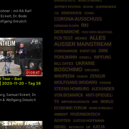
NORD STREAM 2
KINDERSCHUTZ
JEFFREY EPSTEIN
QUERDENKEN
WUHAN
wohner - mit RA Ralf
DEMOKRATIE
711
COSMO
Eckert, Dr. Bodo
CORONA-AUSSCHUSS
olfgang Greulich
RKI
HERMANN PLOPPA
DATENARCHE
POLY GRID ANLEITUNG
ALLES
PCR TEST
MEXIKO
AUSSER MAINSTREAM
DIRK
CORONAKRISE
EVENT 201
POHLMANN
IMPFUNG
ORWELL
UKRAINE
BILL GATES
BOSCHIMO
DRESDEN
01:08:47
WIKIPEDIA
ZENSUR
DÄMON
Tour – Bad
WOLFGANG WODARG
| 2020-11-20 – Tag 38
PSIRAM
STEFAN HOMBURG
ALEXANDER
wig, Samuel Eckert, Dr.
VON BISMARCK
ANTI-SPIEGEL-
n & Wolfgang Greulich
TV
WORLD
IMPFGESCHÄDIGTE
ARD
ECONOMIC FORUM
NORD STREAM 1
PFIZERBIONTECH
AMBIENT
ÄGYPTEN
JUSTUS HOFFMANN
ISRAEL
KATJA
UK
METABIOTA