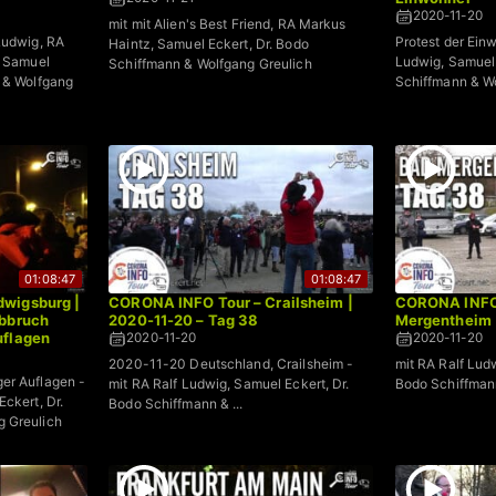
2020-11-20
mit mit Alien's Best Friend, RA Markus
Ludwig, RA
Protest der Ein
Haintz, Samuel Eckert, Dr. Bodo
, Samuel
Ludwig, Samuel 
Schiffmann & Wolfgang Greulich
n & Wolfgang
Schiffmann & W
01:08:47
01:08:47
wigsburg |
CORONA INFO Tour – Crailsheim |
CORONA INFO 
Abbruch
2020-11-20 – Tag 38
Mergentheim 
uflagen
2020-11-20
2020-11-20
2020-11-20 Deutschland, Crailsheim -
mit RA Ralf Lud
er Auflagen -
mit RA Ralf Ludwig, Samuel Eckert, Dr.
Bodo Schiffman
ckert, Dr.
Bodo Schiffmann & ...
g Greulich