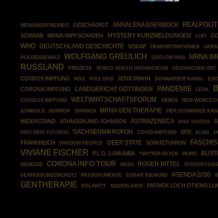
REALPOLIT
ANNALENA BAERBOCK
GESCHÄDIGT
MEINUNGSFREIHEIT
SCHWAB
MRNA-IMPFSCHADEN
MYSTERY KURZMELDUNGEN
CO
LOFI
WHO
DEUTSCHLAND GESCHICHTE
NSDAP
DEMONSTRATIONEN
UKRA
WOLFGANG GREULICH
MRNA I
POLIZEIGEWALT
DJATLOW PASS
RUSSLAND
PROZESS
WORLD HEALTH ORGANIZATION
DELPHISCHER ORT
COVID19-IMPFUNG
JENS SPAHN
NGO
POLY GRID
SCHWARZER KANAL
ESO
PANDEMIE
CORONA-IMPFUNG
LANDGERICHT GÖTTINGEN
LEAK
WELTWIRTSCHAFTSFORUM
COVID-19-IMPFUNG
INDIEN
NEW WORLD O
MRNA GEN-THERAPIE
SYMBOLS
HORROR
SPANIEN
DER SCHWARZE KAN
ASTRAZENECA
A
WIDERSTAND
JOHNSON AND JOHNSON
MIKE YEADON
SACHSENMIKROFON
SPD
POLY GRID TUTORIAL
COVID-IMPFUNG
KLIMA
J
DEEP STATE
FASCHI
FRANKREICH
SOWJETUNION
SHADOW PEOPLE
VIVIANE FISCHER
BUST
P.L.O. LUMUMBA
TWITTER AKTEN
MORD
CORONA INFO TOUR
ROGER BITTEL
GENOZID
NASA
EPSTEIN FILES
AGENDA 2030
VERFASSUNGSSCHUTZ
RKI-DOKUMENTE
EDGAR SIEMUND
GENTHERAPIE
PATRICK LOCH OTIENO L
POLARITY
NIEDERLANDE