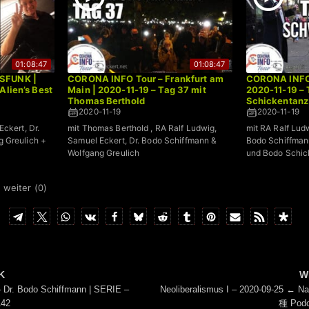
01:08:47
01:08:47
SFUNK |
CORONA INFO Tour – Frankfurt am
CORONA INFO 
Alien’s Best
Main | 2020-11-19 – Tag 37 mit
2020-11-19 – 
Thomas Berthold
Schickentanz
2020-11-19
2020-11-19
ckert, Dr.
mit Thomas Berthold , RA Ralf Ludwig,
mit RA Ralf Lud
 Greulich +
Samuel Eckert, Dr. Bodo Schiffmann &
Bodo Schiffman
Wolfgang Greulich
und Bodo Schic
 weiter (
0
)
K
W
Dr. Bodo Schiffmann | SERIE –
Neoliberalismus I – 2020-09-25 ← Na
42
種 Podc