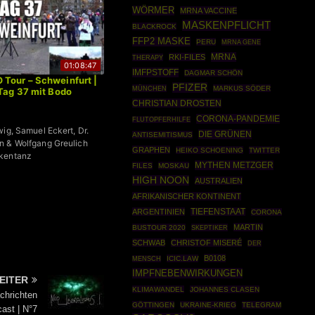
WÖRMER
MRNA VACCINE
MASKENPFLICHT
BLACKROCK
FFP2 MASKE
PERU
MRNA GENE
MRNA
RKI-FILES
THERAPY
01:08:47
IMFPSTOFF
DAGMAR SCHÖN
Tour – Schweinfurt |
PFIZER
MÜNCHEN
MARKUS SÖDER
Tag 37 mit Bodo
CHRISTIAN DROSTEN
CORONA-PANDEMIE
FLUTOPFERHILFE
wig, Samuel Eckert, Dr.
DIE GRÜNEN
ANTISEMITISMUS
n & Wolfgang Greulich
GRAPHEN
HEIKO SCHOENING
TWITTER
kentanz
MYTHEN METZGER
FILES
MOSKAU
HIGH NOON
AUSTRALIEN
AFRIKANISCHER KONTINENT
ARGENTINIEN
TIEFENSTAAT
CORONA
MARTIN
BUSTOUR 2020
SKEPTIKER
SCHWAB
CHRISTOF MISERÉ
DER
B0108
ICIC.LAW
MENSCH
IMPFNEBENWIRKUNGEN
EITER
KLIMAWANDEL
JOHANNES CLASEN
chrichten
GÖTTINGEN
UKRAINE-KRIEG
TELEGRAM
ast | N°7