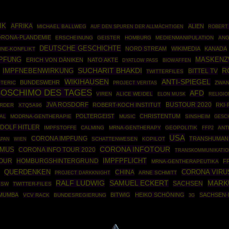
IK
AFRIKA
ALIEN
MICHAEL BALLWEG
ROBERT 
AUF DEN SPUREN DER ALLMÄCHTIGEN
RONA-PLANDEMIE
ERSCHEINUNG
GEISTER
HOMBURG
MEDIENMANIPULATION
ANG
DEUTSCHE GESCHICHTE
NORD STREAM
WIKIMEDIA
KANADA
INE-KONFLIKT
MPFUNG
MASKEN
ERICH VON DÄNIKEN
NATO AKTE
BIOWAFFEN
DYATLOW PASS
R
IMPFNEBENWIRKUNG
SUCHARIT BHAKDI
BITTEL TV
TWITTERFILES
WIKIHAUSEN
ANTI-SPIEGEL
BUNDESWEHR
TERIC
ZWAN
PROJECT VERITAS
BOSCHIMO DES TAGES
AFD
VIREN
ALICE WEIDEL
ELON MUSK
RELIGIO
JVA ROSDORF
BUSTOUR 2020
ROBERT-KOCH INSTITUT
RKI
RDER
X7Q5A96
POLTERGEIST
CHRISTENTUM
AL
MODRNA-GENTHERAPIE
MUSIC
SINSHEIM
GESC
DOLF HITLER
IMPFSTOFFE
CALMING
MRNA-GENTHERAPY
GEOPOLITIK
FFP2
ANT
USA
CORONA IMPFUNG
TRANSHUMAN
SCHATTENWESEN
KOPILOT
APAN
WIEN
CORONA INFOTOUR
SMUS
CORONA INFO TOUR 2020
TRANSKOMMUNIKATIO
IMPFPFLICHT
OUR
HOMBURGSHINTERGRUND
F
MRNA-GENTHERAPEUTIKA
CORONA VIRU
QUERDENKEN
CHINA
PROJECT DARKKNIGHT
ARNE SCHMITT
RALF LUDWIG
SAMUEL ECKERT
MARK
SACHSEN
BSW
TWITTER-FILES
UMUMBA
BITWIG
HEIKO SCHÖNING
SACHSEN-
VCV RACK
BUNDESREGIERUNG
3G