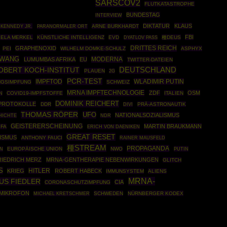
SARSCOV2
FLUTKATASTROPHE
BUNDESTAG
INTERVIEW
DIKTATUR
KLAUS
KENNEDY JR.
ARNE BURKHARDT
PARANORMALER ORT
FBI
ELA MERKEL
KÜNSTLICHE INTELLIGENZ
EVD
種DEUS
DYATLOV PASS
DRITTES REICH
GRAPHENOXID
PEI
WILHELM DOMKE-SCHULZ
ASPHYX
ZWANG
MODERNA
LUMUMBAS AFRIKA
EU
TWITTER-DATEIEN
OBERT KOCH-INSTITUT
DEUTSCHLAND
PLAUEN
2G
PCR-TEST
IMPFTOD
WLADIMIR PUTIN
GSIMPFUNG
SCHWEIZ
MRNA IMPFTECHNOLOGIE
ZDF
OSM
COVID19-IMPFSTOFFE
ITALIEN
N
DOMINIK REICHERT
-PROTOKOLLE
DDR
PRÄ-ASTRONAUTIK
DIVI
THOMAS RÖPER
UFO
NATIONALSOZIALISMUS
HICHTE
NDR
GEISTERERSCHEINUNG
MARTIN BRAUKMANN
IFA
ERICH VON DAENIKEN
GREAT RESET
ISMUS
ANTHONY FAUCI
RAINER MAUSFELD
種STREAM
PROPAGANDA
EUROPÄISCHE UNION
NWO
PUTIN
N
RIEDRICH MERZ
MRNA-GENTHERAPIE NEBENWIRKUNGEN
GLITCH
S
HITLER
KRIEG
ROBERT HABECK
IMMUNSYSTEM
ALIENS
MRNA-
US FIEDLER
CIA
CORONASCHUTZIMPFUNG
MIKROFON
SCHWEDEN
NÜRNBERGER KODEX
MICHAEL KRETSCHMER