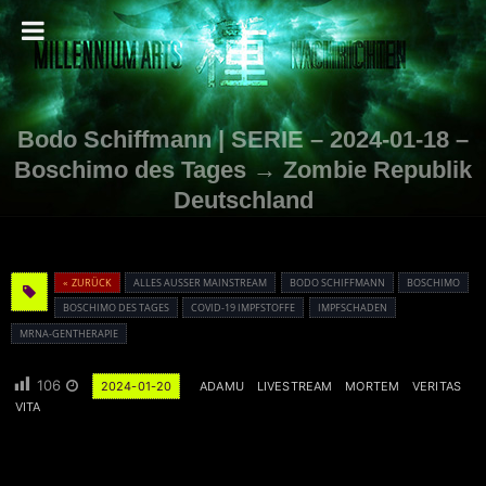
Bodo Schiffmann | SERIE – 2024-01-18 –
Boschimo des Tages → Zombie Republik
Deutschland
« ZURÜCK
ALLES AUSSER MAINSTREAM
BODO SCHIFFMANN
BOSCHIMO
BOSCHIMO DES TAGES
COVID-19 IMPFSTOFFE
IMPFSCHADEN
MRNA-GENTHERAPIE
106
2024-01-20
ADAMU
LIVESTREAM
MORTEM
VERITAS
VITA