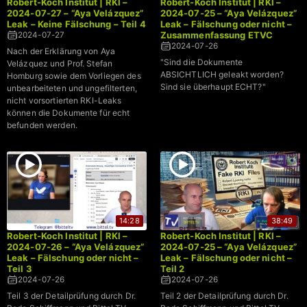
Robert-Koch Institut | RKI –
Robert-Koch Institut | RKI –
2024-07-27 – “Aya Velázquez”
2024-07-25 – “Aya Velázquez”
Leak – Keine Fälschung – Teil 4
Leak – Fälschung oder nicht –
Zusammenfassung ETVC
2024-07-27
2024-07-26
Nach der Erklärung von Aya
"Sind die Dokumente
Velázquez und Prof. Stefan
ABSICHTLICH geleakt worden?
Homburg sowie dem Vorliegen des
Sind sie überhaupt ECHT?"
unbearbeiteten und ungefilterten,
nicht vorsortierten RKI-Leaks
können die Dokumente für echt
befunden werden.
14:28
38:49
Robert-Koch Institut | RKI –
Robert-Koch Institut | RKI –
2024-07-26 – “Aya Velázquez”
2024-07-25 – “Aya Velázquez”
Leak – Fälschung oder nicht –
Leak – Fälschung oder nicht –
Teil 3
Teil 2
2024-07-26
2024-07-26
Teil 3 der Detailprüfung durch Dr.
Teil 2 der Detailprüfung durch Dr.