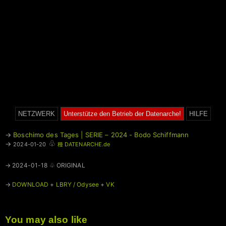
NETZWERK
Unterstütze den Betrieb der Datenarche!
HILFE
→
Boschimo des Tages | SERIE – 2024 - Bodo Schiffmann
♧
→
2024-01-20
種 DATENARCHE.de
→ 2024-01-18 ♧ ORIGINAL
→
DOWNLOAD
+
LBRY / Odysee
+
VK
You may also like