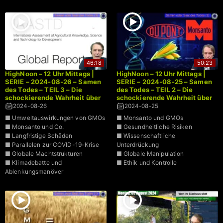
46:18
50:23
HighNoon – 12 Uhr Mittags |
HighNoon – 12 Uhr Mittags |
SERIE – 2024-08-26 – Samen
SERIE – 2024-08-25 – Samen
des Todes – TEIL 3 – Die
des Todes – TEIL 2 – Die
schockierende Wahrheit über
schockierende Wahrheit über
genetisch modifizierte
genetisch modifizierte
2024-08-26
2024-08-25
Organismen | Dr. Bodo
Organismen | Dr. Bodo
■ Umweltauswirkungen von GMOs
■ Monsanto und GMOs
Schiffmann
Schiffmann
■ Monsanto und Co.
■ Gesundheitliche Risiken
■ Langfristige Schäden
■ Wissenschaftliche
■ Parallelen zur COVID-19-Krise
Unterdrückung
■ Globale Machtstrukturen
■ Globale Manipulation
■ Klimadebatte und
■ Ethik und Kontrolle
Ablenkungsmanöver