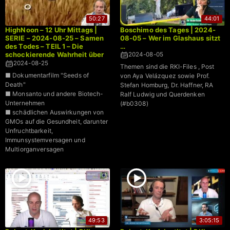
50:27
44:01
HighNoon – 12 Uhr Mittags |
Boschimo des Tages | 2024-
SERIE – 2024-08-25 – Samen
08-05 – Wer im Glashaus sitzt
des Todes – TEIL 1 – Die
…
schockierende Wahrheit über
2024-08-05
genetisch modifizierte
2024-08-25
Themen sind die RKI-Files , Post
Organismen | Dr. Bodo
■ Dokumentarfilm "Seeds of
von Aya Velázquez sowie Prof.
Schiffmann
Death"
Stefan Homburg, Dr. Haffner, RA
■ Monsanto und andere Biotech-
Ralf Ludwig und Querdenken
Unternehmen
(#b0308)
■ schädlichen Auswirkungen von
GMOs auf die Gesundheit, darunter
Unfruchtbarkeit,
Immunsystemversagen und
Multiorganversagen
■ Manipulation von natürlichen
Lebensmitteln
49:53
3:05:15