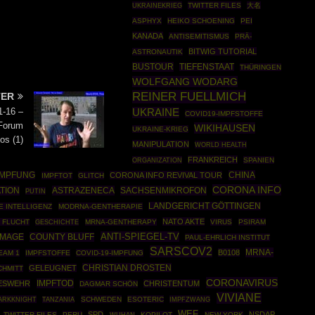
UKRAINEKRIEG
TWITTER FILES
大名
ASPHYX
HEIKO SCHOENING
PEI
KANADA
ANTISEMITISMUS
PRÄ-
BITWIG TUTORIAL
ASTRONAUTIK
BUSTOUR
TIEFENSTAAT
THÜRINGEN
WOLFGANG WODARG
REINER FUELLMICH
TER
1-16 –
UKRAINE
COVID19-IMPFSTOFFE
Forum
WIKIHAUSEN
UKRAINE-KRIEG
os (1)
MANIPULATION
WORLD HEALTH
FRANKREICH
ORGANIZATION
SPANIEN
CHINA
IMPFUNG
CORONA INFO REVIVAL TOUR
IMPFTOT
GLITCH
CORONA INFO
TION
ASTRAZENECA
SACHSENMIKROFON
PUTIN
LANDGERICHT GÖTTINGEN
E INTELLIGENZ
MODRNA-GENTHERAPIE
NATO AKTE
 FLUCHT
GESCHICHTE
MRNA-GENTHERAPY
VIRUS
PSIRAM
ANTI-SPIEGEL-TV
COUNTY BLUFF
AMAGE
PAUL-EHRLICH INSTITUT
SARSCOV2
MRNA-
B0108
EAM 1
IMPFSTOFFE
COVID-19-IMPFUNG
CHRISTIAN DROSTEN
GELEUGNET
CHMITT
CORONAVIRUS
IMPFTOD
ESWEHR
CHRISTENTUM
DAGMAR SCHÖN
VIVIANE
ARKKNIGHT
SCHWEDEN
ESOTERIC
IMPFZWANG
TANZANIA
WEF
SPD
NSDAP
TWITTER-FILES
PERU
KOPILOT
NEW YORK