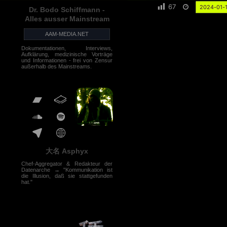
67
2024-01-
Dr. Bodo Schiffmann -
Alles ausser Mainstream
AAM-MEDIA.NET
Dokumentationen, Interviews,
Aufklärung, medizinische Vorträge
und Informationen - frei von Zensur
außerhalb des Mainstreams.
大名 Asphyx
Chef-Aggregator & Redakteur der
Datenarche → "Kommunikation ist
die Illusion, daß sie stattgefunden
hat."