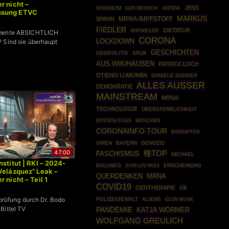
r nicht –
JENS
SINSHEIM
ANTIFA
DER MENSCH
sung ETVC
MARKUS
SPAHN
MRNA-IMPFSTOFF
FIEDLER
DIKTATUR
AHRWEILER
umente ABSICHTLICH
CORONA
LOCKDOWN
 Sind sie überhaupt
GESCHICHTEN
GEOPOLITIK
SPUK
AUS WIKIHAUSEN
PATRICK LOCH
OTIENO LUMUMBA
DANIELE GANSER
ALLES AUSSER
DEMOKRATIE
MAINSTREAM
MRNA-
TECHNOLOGIE
ÜBERSTERBLICHKEIT
EPSTEIN FILES
MÜNCHEN
CORONAINFO TOUR
BIOWAFFEN
VIREN
BAYERN
GENOZID
47:00
種TOP
FASCHISMUS
MICHAEL
stitut | RKI – 2024-
BALLWEG
ERSCHEINUNG
DYATLOV PASS
Velázquez” Leak –
MRNA
QUERDENKEN
 nicht – Teil 1
COVID19
GENTHERAPIE
UK
lprüfung durch Dr. Bodo
POLIZEIGEWALT
ALIENS
ELON MUSK
Bittel TV
PANDEMIE
KATJA WÖRMER
WOLFGANG GREULICH