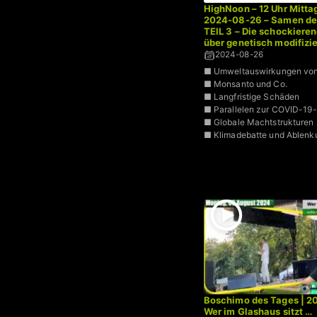
HighNoon – 12 Uhr Mittag
2024-08-26 – Samen de
TEIL 3 – Die schockiere
über genetisch modifizie
Organismen | Dr. Bodo 
2024-08-26
■ Umweltauswirkungen vo
■ Monsanto und Co.
■ Langfristige Schäden
■ Parallelen zur COVID-19-
■ Globale Machtstrukturen
■ Klimadebatte und Ablen
Boschimo des Tages | 2
Wer im Glashaus sitzt …