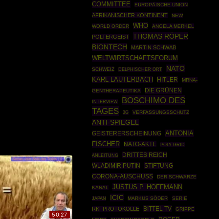
COMMITTEE
EUROPÄISCHE UNION
AFRIKANISCHER KONTINENT
NEW
WHO
WORLD ORDER
ANGELA MERKEL
THOMAS RÖPER
POLTERGEIST
BIONTECH
MARTIN SCHWAB
WELTWIRTSCHAFTSFORUM
NATO
SCHWEIZ
DELPHISCHER ORT
KARL LAUTERBACH
HITLER
MRNA-
DIE GRÜNEN
GENTHERAPEUTIKA
BOSCHIMO DES
INTERVIEW
TAGES
VERFASSUNGSSCHUTZ
3G
ANTI-SPIEGEL
ANTONIA
GEISTERERSCHEINUNG
FISCHER
NATO-AKTE
POLY GRID
DRITTES REICH
ANLEITUNG
WLADIMIR PUTIN
STIFTUNG
CORONA-AUSCHUSS
DER SCHWARZE
JUSTUS P. HOFFMANN
KANAL
ICIC
MARKUS SÖDER
SERIE
JAPAN
BITTEL TV
RKI-PROTOKOLLE
GRIPPE
50:27