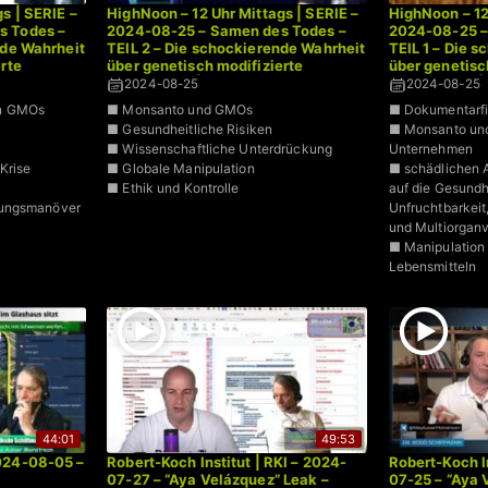
s | SERIE –
HighNoon – 12 Uhr Mittags | SERIE –
HighNoon – 12
s Todes –
2024-08-25 – Samen des Todes –
2024-08-25 –
nde Wahrheit
TEIL 2 – Die schockierende Wahrheit
TEIL 1 – Die 
rte
über genetisch modifizierte
über genetisc
Schiffmann
Organismen | Dr. Bodo Schiffmann
Organismen | 
2024-08-25
2024-08-25
n GMOs
■ Monsanto und GMOs
■ Dokumentarfi
■ Gesundheitliche Risiken
■ Monsanto und
■ Wissenschaftliche Unterdrückung
Unternehmen
Krise
■ Globale Manipulation
■ schädlichen
■ Ethik und Kontrolle
auf die Gesundh
kungsmanöver
Unfruchtbarkei
und Multiorgan
■ Manipulation 
Lebensmitteln
44:01
49:53
024-08-05 –
Robert-Koch Institut | RKI – 2024-
Robert-Koch In
07-27 – “Aya Velázquez” Leak –
07-25 – “Aya 