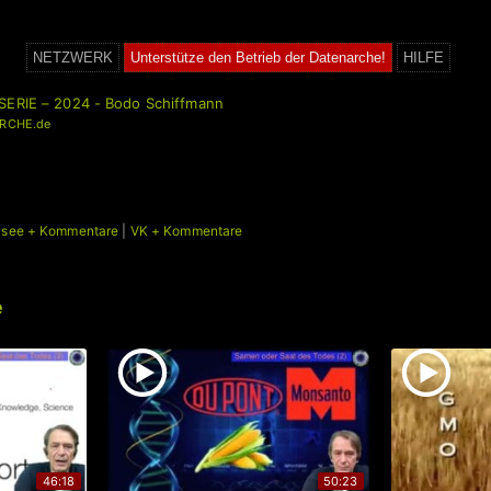
NETZWERK
Unterstütze den Betrieb der Datenarche!
HILFE
SERIE – 2024 - Bodo Schiffmann
RCHE.de
ysee + Kommentare
|
VK + Kommentare
e
46:18
50:23