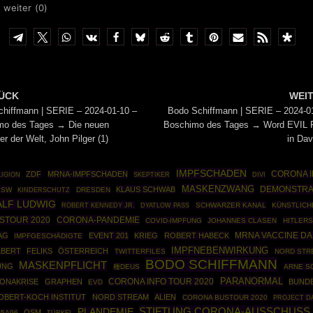
 weiter (
0
)
ÜCK
WEI
hiffmann | SERIE – 2024-01-10 –
Bodo Schiffmann | SERIE – 2024-0
mo des Tages → Die neuen
Boschimo des Tages → Word EVIL 
er der Welt, John Pilger (1)
in Dav
IMPFSCHADEN
ZDF
MRNA-IMPFSCHADEN
CORONA 
SKEPTIKER
LIGION
DIVI
MASKENZWANG
DEMONSTRA
KLAUS SCHWAB
BSW
DRESDEN
KINDERSCHUTZ
ALF LUDWIG
ROBERT KENNEDY JR.
SCHWARZER KANAL
KÜNSTLICH
DYATLOW PASS
STOUR 2020
CORONA-PANDEMIE
COVID-IMPFUNG
JOHANNES CLASEN
HITLERS
AG
EVENT 201
KRIEG
ROBERT HABECK
MRNA VACCINE D
IMPFGESCHÄDIGTE
IMPFNEBENWIRKUNG
LBERT
FELIKS
ÖSTERREICH
TWITTERFILES
NORD STR
BODO SCHIFFMANN
MASKENPFLICHT
UNG
種DEUS
ARNE S
PARANORMAL
CORONA INFO TOUR 2020
ONAKRISE
GRAPHEN
BUND
EVD
OBERT-KOCH INSTITUT
NORD STREAM
ALIEN
CORONA BUSTOUR 2020
PROJECT D
STIFTUNG CORONA-AUSSCHUSS
PLANDEMIE
OSM
5A96
TÜRKEI