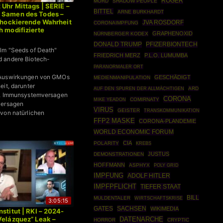
ROGER
MORD
SHADOW PEOPLE
 Uhr Mittags | SERIE –
BITTEL
ARNE BURKHARDT
 Samen des Todes –
schockierende Wahrheit
JVA ROSDORF
CORONAIMPFUNG
h modifizierte
GRAPHENOXID
NÜRNBERGER KODEX
Dr. Bodo Schiffmann
DONALD TRUMP
PFIZERBIONTECH
lm "Seeds of Death"
FRIEDRICH MERZ
P.L.O. LUMUMBA
 andere Biotech-
PARANORMALER ORT
 Auswirkungen von GMOs
GESCHÄDIGT
MEDIENMANIPULATION
eit, darunter
ARD
AUF DEN SPUREN DER ALLMÄCHTIGEN
t, Immunsystemversagen
CORONA
COMIRNATY
MIKE YEADON
versagen
VIRUS
GEISTER
TRANSKOMMUNIKATION
von natürlichen
FFP2 MASKE
CORONA-PLANDEMIE
WORLD ECONOMIC FORUM
CIA
POLARITY
KREBS
JUSTUS
DEMONSTRATIONEN
HOFFMANN
ASPHYX
POLY GRID
IMPFUNG
ADOLF HITLER
IMPFPFLICHT
TIEFER STAAT
BILL
MULDENTALER
WIRTSCHAFTSKRISE
3:05:15
SACHSEN
GATES
WIKIMEDIA
stitut | RKI – 2024-
Velázquez” Leak –
DATENARCHE
HORROR
CRYPTIC