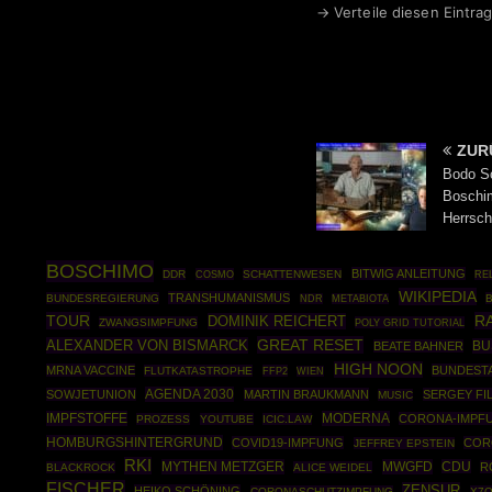
→ Verteile diesen Eintrag
ZUR
Bodo Sc
Boschi
Herrsch
BOSCHIMO
BITWIG ANLEITUNG
DDR
COSMO
SCHATTENWESEN
RE
WIKIPEDIA
TRANSHUMANISMUS
BUNDESREGIERUNG
NDR
METABIOTA
TOUR
R
DOMINIK REICHERT
ZWANGSIMPFUNG
POLY GRID TUTORIAL
GREAT RESET
ALEXANDER VON BISMARCK
BU
BEATE BAHNER
HIGH NOON
MRNA VACCINE
BUNDEST
FLUTKATASTROPHE
FFP2
WIEN
AGENDA 2030
SOWJETUNION
MARTIN BRAUKMANN
SERGEY FI
MUSIC
IMPFSTOFFE
MODERNA
CORONA-IMPF
PROZESS
YOUTUBE
ICIC.LAW
HOMBURGSHINTERGRUND
COVID19-IMPFUNG
COR
JEFFREY EPSTEIN
RKI
MYTHEN METZGER
MWGFD
CDU
R
BLACKROCK
ALICE WEIDEL
FISCHER
ZENSUR
HEIKO SCHÖNING
CORONASCHUTZIMPFUNG
X7Q