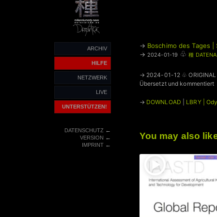
→
Boschimo des Tages | 
ARCHIV
♧
→
2024-01-19
種 DATENA
HILFE
→ 2024-01-12 ♧ ORIGINAL
NETZWERK
Übersetzt und kommentiert
LIVE
→
DOWNLOAD
|
LBRY | Od
UNTERSTÜTZEN!
←
DATENSCHUTZ
You may also lik
←
VERSION
←
IMPRINT