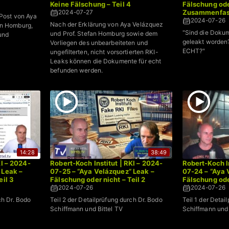
Keine Fälschung – Teil 4
Fälschung ode
Zusammenfas
2024-07-27
 Post von Aya
2024-07-26
Nach der Erklärung von Aya Velázquez
an Homburg,
"Sind die Dok
und Prof. Stefan Homburg sowie dem
 und
geleakt worden?
Vorliegen des unbearbeiteten und
ECHT?"
ungefilterten, nicht vorsortierten RKI-
Leaks können die Dokumente für echt
befunden werden.
14:28
38:49
KI – 2024-
Robert-Koch Institut | RKI – 2024-
Robert-Koch In
 Leak –
07-25 – “Aya Velázquez” Leak –
07-24 – “Aya 
eil 3
Fälschung oder nicht – Teil 2
Fälschung oder
2024-07-26
2024-07-26
ch Dr. Bodo
Teil 2 der Detailprüfung durch Dr. Bodo
Teil 1 der Detai
Schiffmann und Bittel TV
Schiffmann und 