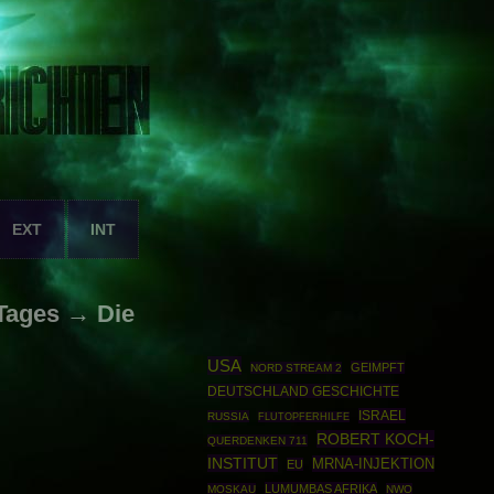
EXT
INT
Tages → Die
USA
GEIMPFT
NORD STREAM 2
DEUTSCHLAND GESCHICHTE
ISRAEL
RUSSIA
FLUTOPFERHILFE
ROBERT KOCH-
QUERDENKEN 711
INSTITUT
MRNA-INJEKTION
EU
LUMUMBAS AFRIKA
MOSKAU
NWO