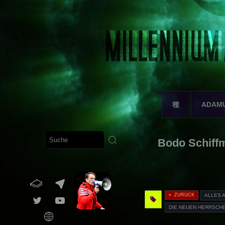
種
ADAM
Bodo Schiffm
« ZURÜCK
ALLES 
DIE NEUEN HERRSCH