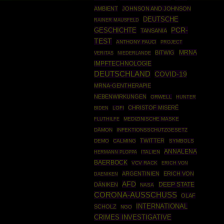
AMBIENT
JOHNSON AND JOHNSON
DEUTSCHE
RAINER MAUSFELD
GESCHICHTE
PCR-
TANSANIA
TEST
ANTHONY FAUCI
PROJECT
MRNA
BITWIG
VERITAS
NIEDERLANDE
IMPFTECHNOLOGIE
DEUTSCHLAND
COVID-19
MRNA-GENTHERAPIE
NEBENWIRKUNGEN
ORWELL
HUNTER
CHRISTOF MISERÉ
LOFI
BIDEN
MEDIZINISCHE MASKE
FLUTHILFE
DÄMON
INFEKTIONSSCHUTZGESETZ
TWITTER
DEMO
CALMING
SYMBOLS
ANNALENA
HERMANN PLOPPA
ITALIEN
BAERBOCK
VCV RACK
ERICH VON
ARGENTINIEN
ERICH VON
DAENIKEN
AFD
DEEP STATE
DÄNIKEN
NASA
CORONA-AUSSCHUSS
OLAF
INTERNATIONAL
SCHOLZ
NGO
CRIMES INVESTIGATIVE