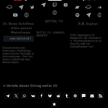
BITTEL TV
Dr. Bodo Schiffmann
大名 Asphyx
- Alles ausser
Mainstream
"BITTEL TV - EINFACH
Chef-Aggregator &
ANDERS"
Redakteur der Datenarche
AAM-MEDIA.NET
→ "Kommunikation ist die
Illusion, daß sie
stattgefunden hat."
Dokumentationen,
Interviews, Aufklärung,
medizinische Vorträge und
Informationen - frei von
Zensur außerhalb des
Mainstreams.
→ Verteile diesen Eintrag weiter (
0
)