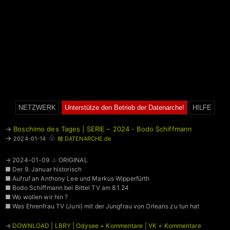
NETZWERK
Unterstütze den Betrieb der Datenarche!
HILFE
→
Boschimo des Tages | SERIE – 2024 - Bodo Schiffmann
♧
→
2024-01-14
種 DATENARCHE.de
→ 2024-01-09 ♧ ORIGINAL
■ Der 9. Januar historisch
■ Aufruf an Anthony Lee und Markus Wipperfürth
■ Bodo Schiffmann bei Bittel TV am 8.1.24
■ Wo wollen wir hin ?
■ Was Ehrenfrau TV (Juni) mit der Jungfrau von Orleans zu tun hat
→
DOWNLOAD
|
LBRY | Odysee + Kommentare
|
VK + Kommentare