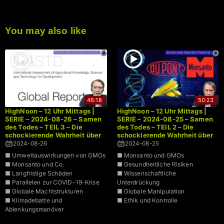
You may also like
46:18
50:23
HighNoon – 12 Uhr Mittags |
HighNoon – 12 Uhr Mittags |
SERIE – 2024-08-26 – Samen
SERIE – 2024-08-25 – Samen
des Todes – TEIL 3 – Die
des Todes – TEIL 2 – Die
schockierende Wahrheit über
schockierende Wahrheit über
genetisch modifizierte
genetisch modifizierte
2024-08-26
2024-08-25
Organismen | Dr. Bodo
Organismen | Dr. Bodo
■ Umweltauswirkungen von GMOs
■ Monsanto und GMOs
Schiffmann
Schiffmann
■ Monsanto und Co.
■ Gesundheitliche Risiken
■ Langfristige Schäden
■ Wissenschaftliche
■ Parallelen zur COVID-19-Krise
Unterdrückung
■ Globale Machtstrukturen
■ Globale Manipulation
■ Klimadebatte und
■ Ethik und Kontrolle
Ablenkungsmanöver