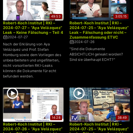
49:53
3:05:15
Robert-Koch Institut | RKI –
Robert-Koch Institut | RKI –
2024-07-27 – “Aya Velázquez”
2024-07-25 – “Aya Velázquez”
Leak – Keine Fälschung – Teil 4
Leak – Fälschung oder nicht –
Zusammenfassung ETVC
2024-07-27
2024-07-26
Nach der Erklärung von Aya
"Sind die Dokumente
Velázquez und Prof. Stefan
ABSICHTLICH geleakt worden?
Homburg sowie dem Vorliegen des
Sind sie überhaupt ECHT?"
unbearbeiteten und ungefilterten,
nicht vorsortierten RKI-Leaks
können die Dokumente für echt
befunden werden.
14:28
38:49
Robert-Koch Institut | RKI –
Robert-Koch Institut | RKI –
2024-07-26 – “Aya Velázquez”
2024-07-25 – “Aya Velázquez”