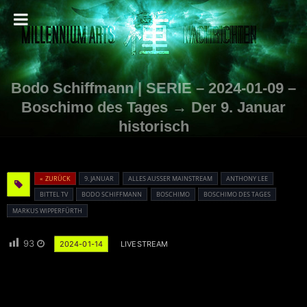
Bodo Schiffmann | SERIE – 2024-01-09 –
Boschimo des Tages → Der 9. Januar
historisch
« ZURÜCK
9. JANUAR
ALLES AUSSER MAINSTREAM
ANTHONY LEE
BITTEL TV
BODO SCHIFFMANN
BOSCHIMO
BOSCHIMO DES TAGES
MARKUS WIPPERFÜRTH
93
2024-01-14
LIVESTREAM