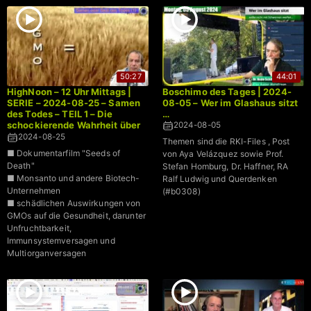
50:27
44:01
HighNoon – 12 Uhr Mittags |
Boschimo des Tages | 2024-
SERIE – 2024-08-25 – Samen
08-05 – Wer im Glashaus sitzt
des Todes – TEIL 1 – Die
…
schockierende Wahrheit über
2024-08-05
genetisch modifizierte
2024-08-25
Themen sind die RKI-Files , Post
Organismen | Dr. Bodo
■ Dokumentarfilm "Seeds of
von Aya Velázquez sowie Prof.
Schiffmann
Death"
Stefan Homburg, Dr. Haffner, RA
■ Monsanto und andere Biotech-
Ralf Ludwig und Querdenken
Unternehmen
(#b0308)
■ schädlichen Auswirkungen von
GMOs auf die Gesundheit, darunter
Unfruchtbarkeit,
Immunsystemversagen und
Multiorganversagen
■ Manipulation von natürlichen
Lebensmitteln