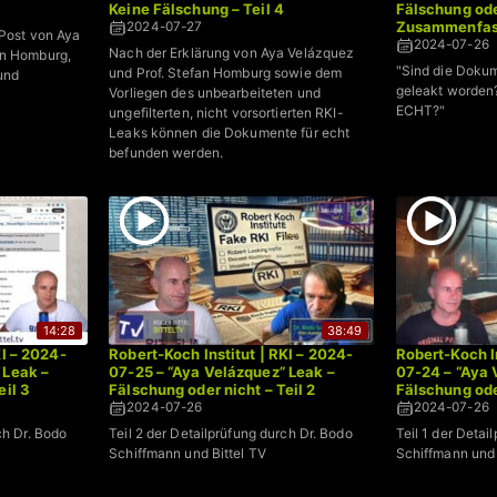
Keine Fälschung – Teil 4
Fälschung ode
Zusammenfas
2024-07-27
 Post von Aya
2024-07-26
Nach der Erklärung von Aya Velázquez
an Homburg,
"Sind die Dok
und Prof. Stefan Homburg sowie dem
 und
geleakt worden?
Vorliegen des unbearbeiteten und
ECHT?"
ungefilterten, nicht vorsortierten RKI-
Leaks können die Dokumente für echt
befunden werden.
14:28
38:49
KI – 2024-
Robert-Koch Institut | RKI – 2024-
Robert-Koch In
 Leak –
07-25 – “Aya Velázquez” Leak –
07-24 – “Aya 
eil 3
Fälschung oder nicht – Teil 2
Fälschung oder
2024-07-26
2024-07-26
ch Dr. Bodo
Teil 2 der Detailprüfung durch Dr. Bodo
Teil 1 der Detai
Schiffmann und Bittel TV
Schiffmann und 