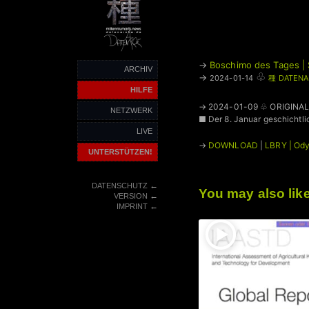
→
Boschimo des Tages | 
ARCHIV
♧
→
2024-01-14
種 DATENA
HILFE
→ 2024-01-09 ♧ ORIGINA
NETZWERK
■ Der 8. Januar geschichtli
LIVE
→
DOWNLOAD
|
LBRY | Od
UNTERSTÜTZEN!
←
DATENSCHUTZ
You may also lik
←
VERSION
←
IMPRINT