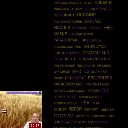
MODERNA
IMPFGESCHÄDIGTE
PUTIN
MRNA-GENTHERAPY
JEFFREY EPSTEIN
UKRAINE
GESCHÄDIGT
ANTONIA
FLUTKATASTROPHE
FISCHER
FFP2
SCHWARZER KANAL
MASKE
DAGMAR SCHÖN
PARANORMAL
BILL GATES
MANIPULATION
ARD
NIEDERLANDE
DEUTSCHLAND
FRIEDRICH MERZ
GESCHICHTE
MRNA-IMPFSTOFFE
MULDENTALER
GESCHICHTE
PROZESS
WHO
WIKIMEDIA
CORONAKRISE
REALPOLITIK
DEEP STATE
MUSIC
MASKENZWANG
POLIZEIGEWALT
RKI
KANADA
NÜRNBERGER KODEX
UKRAINE-KRIEG
MASKENATTEST
USA
BEATE
ANGELA MERKEL
種TOP
BAHNER
GEIMPFT
GEISTER
3121534312
SPANIEN
ELON MUSK
DIVI
BUNDESWEHR
ROBERT KENNEDY JR.
50:27