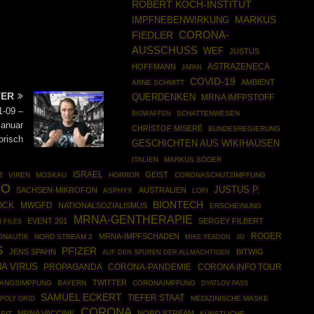
ROBERT KOCH-INSTITUT
MARKUS
IMPFNEBENWIRKUNG
FIEDLER
CORONA-
AUSSCHUSS
WEF
JUSTUS
ASTRAZENECA
HOFFMANN
JAPAN
COVID-19
AMBIENT
ARNE SCHMITT
TER
QUERDENKEN
MRNA IMFPSTOFF
1-09 –
BIOWAFFEN
SCHATTENWESEN
Januar
CHRISTOF MISERÉ
BUNDESREGIERUNG
orisch
GESCHICHTEN AUS WIKIHAUSEN
ITALIEN
MARKUS SÖDER
ISRAEL
GEIST
Z
VIREN
MOSKAU
HORROR
CORONASCHUTZIMPFUNG
MO
JUSTUS P.
SACHSEN-MIKROFON
AUSTRALIEN
ASPHYX
LOFI
BIONTECH
OCK
MWGFD
NATIONALSOZIALISMUS
ERSCHEINUNG
MRNA-GENTHERAPIE
EVENT 201
SERGEY FILBERT
 FILES
ROGER
MRNA-IMPFSCHADEN
ONAUTIK
NORD STREAM 2
MIKE YEADON
3G
S
PFIZER
JENS SPAHN
BITWIG
AUF DEN SPUREN DER ALLMÄCHTIGEN
A VIRUS
PROPAGANDA
CORONA-PANDEMIE
CORONA INFO TOUR
TWITTER
ANGSIMPFUNG
BAYERN
CORONAIMPFUNG
DYATLOV PASS
SAMUEL ECKERT
TIEFER STAAT
POLY GRID
MEDIZINISCHE MASKE
CORONA
MRNA VACCINE
NORD STREAM
EIT
KÜNSTLICHE