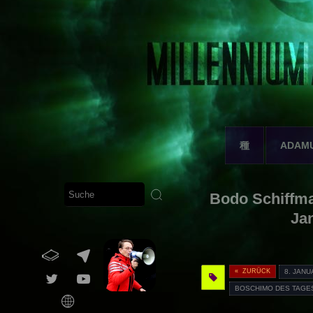
種
ADAM
Bodo Schiffma
Ja
« ZURÜCK
8. JANU
BOSCHIMO DES TAGE