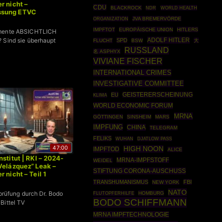
r nicht –
CDU
BLACKROCK
WORLD HEALTH
NDR
sung ETVC
ORGANIZATION
JVA BREMERVÖRDE
IMPFTOT
EUROPÄISCHE UNION
HITLERS
umente ABSICHTLICH
ADOLF HITLER
 Sind sie überhaupt
SPD
FLUCHT
BSW
大
RUSSLAND
名 ASPHYX
VIVIANE FISCHER
INTERNATIONAL CRIMES
INVESTIGATIVE COMMITTEE
EU
GEISTERERSCHEINUNG
KLIMA
WORLD ECONOMIC FORUM
MRNA
GÖTTINGEN
SINSHEIM
MARS
IMPFUNG
CHINA
TELEGRAM
FELIKS
WUHAN
DJATLOW PASS
47:00
HIGH NOON
IMPFTOD
ALICE
stitut | RKI – 2024-
MRNA-IMPFSTOFF
WEIDEL
Velázquez” Leak –
STIFTUNG CORONA-AUSCHUSS
 nicht – Teil 1
TRANSHUMANISMUS
FBI
NEW YORK
NATO
lprüfung durch Dr. Bodo
HOMBURG
FLUTOPFERHILFE
BODO SCHIFFMANN
Bittel TV
MRNA IMPFTECHNOLOGIE