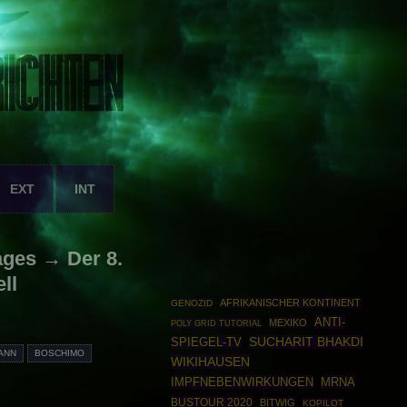
EXT
INT
ages → Der 8.
ll
AFRIKANISCHER KONTINENT
GENOZID
ANTI-
MEXIKO
POLY GRID TUTORIAL
SPIEGEL-TV
SUCHARIT BHAKDI
ANN
BOSCHIMO
WIKIHAUSEN
IMPFNEBENWIRKUNGEN
MRNA
BUSTOUR 2020
BITWIG
KOPILOT