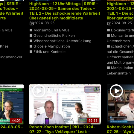
s | SERIE –
HighNoon – 12 Uhr Mittags | SERIE –
HighNoon – 12
s Todes –
2024-08-25 – Samen des Todes –
2024-08-25 –
nde Wahrheit
TEIL 2 – Die schockierende Wahrheit
TEIL 1 – Die 
rte
über genetisch modifizierte
über genetisc
Schiffmann
Organismen | Dr. Bodo Schiffmann
Organismen | 
2024-08-25
2024-08-25
n GMOs
■ Monsanto und GMOs
■ Dokumentarfi
■ Gesundheitliche Risiken
■ Monsanto und
■ Wissenschaftliche Unterdrückung
Unternehmen
Krise
■ Globale Manipulation
■ schädlichen
■ Ethik und Kontrolle
auf die Gesundh
kungsmanöver
Unfruchtbarkei
und Multiorgan
■ Manipulation 
Lebensmitteln
44:01
49:53
024-08-05 –
Robert-Koch Institut | RKI – 2024-
Robert-Koch In
07-27 – “Aya Velázquez” Leak –
07-25 – “Aya 