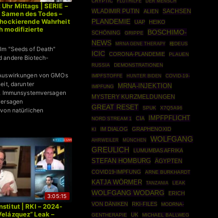
CRYPTIC
FLUTHILFE
DER MENSCH
 Uhr Mittags | SERIE –
WLADIMIR PUTIN
SACHSEN
ALIEN
 Samen des Todes –
schockierende Wahrheit
PLANDEMIE
UAP
HEIKO
h modifizierte
BOSCHIMO-
SCHÖNING
GRIPPE
Dr. Bodo Schiffmann
NEWS
MRNA GENE THERAPY
種DEUS
lm "Seeds of Death"
ICIC
CORONA-PLANDEMIE
PLAUEN
 andere Biotech-
RUSSIA
DEMONSTRATIONEN
 Auswirkungen von GMOs
IMPFSTOFFE
COVID-19-
HUNTER BIDEN
eit, darunter
MRNA-INJEKTION
IMPFUNG
t, Immunsystemversagen
MYSTERY KURZMELDUNGEN
versagen
GREAT RESET
SPUK
X7Q5A96
von natürlichen
IMPFPFLICHT
CIA
NORD STREAM 1
IM DIALOG
GRAPHENOXID
KI
WOLFGANG
AHRWEILER
MÜNCHEN
GREULICH
LUMUMBAS AFRIKA
STEFAN HOMBURG
ÄGYPTEN
COVID19-IMPFUNG
ARNE BURKHARDT
KATJA WÖRMER
LEAK
TANZANIA
WOLFGANG WODARG
ERICH
3:05:15
VON DÄNIKEN
RKI-FILES
MODRNA-
stitut | RKI – 2024-
Velázquez” Leak –
UK
GENTHERAPIE
MICHAEL BALLWEG