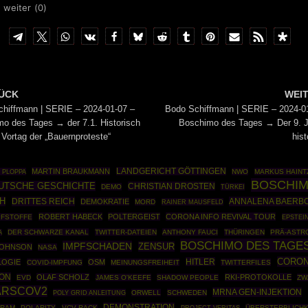
 weiter (
0
)
ÜCK
WEI
hiffmann | SERIE – 2024-01-07 –
Bodo Schiffmann | SERIE – 2024-0
o des Tages → der 7.1. Historisch
Boschimo des Tages → Der 9. 
Vortag der „Bauernproteste“
hist
MARTIN BRAUKMANN
LANDGERICHT GÖTTINGEN
 PLOPPA
NWO
MARKUS HAINT
BOSCHI
UTSCHE GESCHICHTE
CHRISTIAN DROSTEN
DEMO
TÜRKEI
H
DRITTES REICH
ANNALENA BAERB
DEMOKRATIE
MORD
RAINER MAUSFELD
ROBERT HABECK
POLTERGEIST
CORONA INFO REVIVAL TOUR
PFSTOFFE
EPSTEIN
DER SCHWARZE KANAL
TWITTER-DATEIEN
ANTHONY FAUCI
THÜRINGEN
PRÄ-ASTR
A
BOSCHIMO DES TAGE
IMPFSCHADEN
ZENSUR
JOHNSON
NASA
CORON
HITLER
LOGIE
OSM
COVID-IMPFUNG
MEINUNGSFREIHEIT
TWITTERFILES
ON
OLAF SCHOLZ
RKI-PROTOKOLLE
EVD
JAMES O'KEEFE
SHADOW PEOPLE
ZW
ARSCOV2
MRNA GEN-INJEKTION
POLY GRID ANLEITUNG
ORWELL
SCHWEDEN
DEMONSTRATION
IRAM
POLARITY
VCV RACK
ÜBERSTERBLICHK