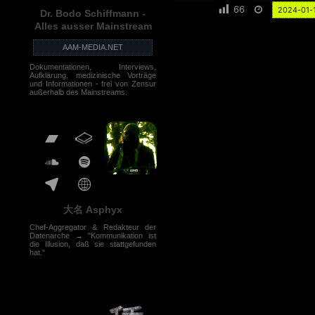
66
2024-01-
Dr. Bodo Schiffmann -
Alles ausser Mainstream
AAM-MEDIA.NET
Dokumentationen, Interviews,
Aufklärung, medizinische Vorträge
und Informationen - frei von Zensur
außerhalb des Mainstreams.
大名 Asphyx
Chef-Aggregator & Redakteur der
Datenarche → "Kommunikation ist
die Illusion, daß sie stattgefunden
hat."