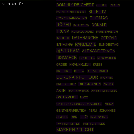
VERITAS
DOMINIK REICHERT
GLITCH
INDIEN
BITTEL TV
PARANORMALER ORT
THOMAS
CORONA-IMPFUNG
RÖPER
DONALD
INTERVIEW
TRUMP
KLIMAWANDEL
PAUL-EHRLICH
DATENARCHE
CORONA
INSTITUT
PANDEMIE
IMPFUNG
BUNDESTAG
種STREAM
ALEXANDER VON
BISMARCK
ESOTERIC
NEW WORLD
FRANKREICH
ORDER
KREBS
KRIEG
SKEPTIKER
UKRAINEKRIEG
CORONAINFO TOUR
MICHAEL
DIE GRÜNEN
NATO-
KRETSCHMER
AKTE
ANTISEMITISMUS
DYATLOW PASS
ÖSTERREICH
NATO
UNTERSUCHUNGSAUSSCHUSS
MRNA-
GENTHERAPEUTIKA
PERU
JOHANNES
UFO
CLASEN
DDR
IMPFZWANG
TWITTER AKTEN
TWITTER FILES
MASKENPFLICHT