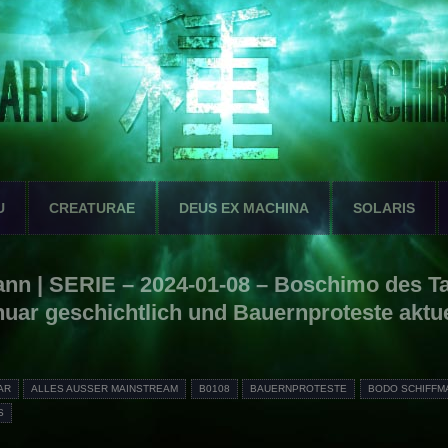
U
CREATURAE
DEUS EX MACHINA
SOLARIS
nn | SERIE – 2024-01-08 – Boschimo des T
nuar geschichtlich und Bauernproteste aktue
AR
ALLES AUSSER MAINSTREAM
B0108
BAUERNPROTESTE
BODO SCHIFFM
S