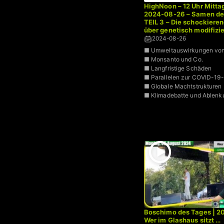
HighNoon – 12 Uhr Mittag
2024-08-26 – Samen de
TEIL 3 – Die schockiere
über genetisch modifizie
Organismen | Dr. Bodo 
2024-08-26
■ Umweltauswirkungen vo
■ Monsanto und Co.
■ Langfristige Schäden
■ Parallelen zur COVID-19-
■ Globale Machtstrukturen
■ Klimadebatte und Ablen
Boschimo des Tages | 2
Wer im Glashaus sitzt …