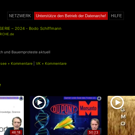
NETZWERK
Unterstütze den Betrieb der Datenarche!
HILFE
SERIE – 2024 - Bodo Schiffmann
RCHE.de
L
ch und Bauernproteste aktuell
ysee + Kommentare
|
VK + Kommentare
e
46:18
50:23