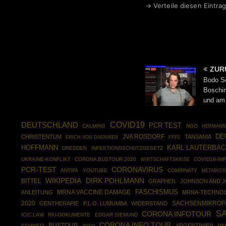
→ Verteile diesen Eintrag
ZUR
Bodo Sc
Boschim
und am 
COVID19
DEUTSCHLAND
PCR TEST
CALMING
NGO
HERMANN
DE
JVA ROSDORF
CHRISTENTUM
TANSANIA
FFP2
ERICH VON DAENIKEN
HOFFMANN
KARL LAUTERBAC
DRESDEN
INFEKTIONSSCHUTZGESETZ
UKRAINE-KONFLIKT
CORONA BUSTOUR 2020
WIRTSCHAFTSKRISE
COVID19-IM
CORONAVIRUS
PCR-TEST
ANTIFA
YOUTUBE
COMIRNATY
METABIOT
WIKIPEDIA
DIRK POHLMANN
BITTEL
GRAPHEN
JOHNSON AND 
FASCHISMUS
ANLEITUNG
MRNA VACCINE DAMAGE
MRNA-TECHNO
2020
SACHSENMIKROF
GENTHERAPIE
P.L.O. LUMUMBA
WIDERSTAND
S
CORONA INFOTOUR
ICIC.LAW
RKI-DOKUMENTE
EDGAR SIEMUND
CORONA INFO TOUR
BUSTOUR
ARGENTINIEN
SCHWEIZ
PS