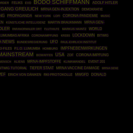
BODO SCHIFFMANN
ADOLF HITLER
FELIKS
ORDER
EVD
GANG GREULICH
MRNA GEN-INJEKTION
DEMOKRATIE
NG
PROPAGANDA
CORONA-PANDEMIE
NEW YORK
LOFI
MUSIC
MRNA GEN-
EN
MARTIN BRAUKMANN
KÜNSTLICHE INTELLIGENZ
DLER
WORLD
MARKUS HAINTZ
PARANORMALER ORT
FLUTHILFE
LOCKDOWN
LUMUMBAS AFRIKA
BITWIG
CORONAIMPFUNG
KREBS
O-NEWS
UFO
BUNDESREGIERUNG
PAUL-EHRLICH INSTITUT
IMPFNEBENWIRKUNGEN
I-FILES
P.L.O. LUMUMBA
HOMBURG
 MAINSTREAM
USA
ZDF
CORONA IMPFUNG
BIOWAFFEN
MRNA-IMPFSTOFFE
EVENT 201
ALIENS
KLIMAWANDEL
MENSCH
TIEFER STAAT
BITWIG TUTORIAL
MRNA VACCINE DAMAGE
MRNA GENE
EF
MWGFD
DONALD
ERICH VON DÄNIKEN
RKI-PROTOKOLLE