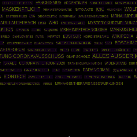
FASCHISMUS
ARGENTINIEN
POLY GRID TUTORIAL
ARNE SCHMITT
NEW WORLD 
MASKENPFLICHT
ICIC
WOLF
NATO AKTE
PRÄ-ASTRONAUTIK
MÜNCHEN
MRNA IMPFU
EN
CIA
EPSTEIN FILES
GEOPOLITIK
JVA BREMERVÖRDE
INTERVIEW
WHO
KARL LAUTERBACH
OSM
MYSTERY KURZMELDUNG
ANTHONY FAUCI
MARKUS FIE
EKTION
MRNA IMPFTECHNOLOGIE
SPANIEN
SERIE
X7Q5A96
WIKIPEDIA
BUSTOUR
USFELD
PUTIN
IMPFTOT
NORD STREAM 1
DYATLOV PASS
BOSCHIM
ER
SACHSEN-MIKROFON
SPD
POLIZEIGEWALT
BLACKROCK
SPUK
HAFTSFORUM
TWITTER
RK
WIRTSCHAFTSKRISE
MORD
DEMO
IMPFGESCHÄDIGTE
ALLES AUSSER
FTUNG CORONA-AUSSCHUSS
OLAF SCHOLZ
ISRAEL
CORONA INFO TOUR 2020
WIDERSTAND
T
TRANSKOMMUNIKATION
DER 
PARANORMAL
GRAPHENOXID
TWITTER-FILES
LEAK
SCHWEDEN
大名 ASPHYX
BIONTECH
W
G
JAMES O'KEEFE
ANTISEMITISMUS
DEMONSTRATIONEN
HORROR
MRNA-GENTHERAPIE NEBENWIRKUNGEN
RLD HEALTH ORGANIZATION
VIRUS