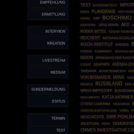
EMPFEHLUNG
TEST
IMPFPF
MASKENATTEST
PLANDEMIE
GÖTTINGE
BIDEN
ERMITTLUNG
BOSCHIMO
UAP
KANAL
AFD
JENS SPAHN
ESOTERIC
N
INTERVIEW
ROGER BITTEL
EDGAR SIEMUN
REICHERT
NATIONALSOZIALI
KREATION
KOCH-INSTITUT
KANADA
PSIRAM
COMIRNATY
DELPHISCHE
NOON
AFRIKANISCHER KONTI
LIVESTREAM
AGENDA 20
GRAPHEN
COSMO
TANSANIA
SCHATTENWESEN
ROB
MEDIUM
VON BISMARCK
MRNA
NOR
RUSSLAND
PEOPLE
DER 
SONDERMELDUNG
MRNA-IMPFSTOFF
BUNDESWE
KATJA WÖRMER
DOKUMENTE
STATUS
OTIENO LUMUMBA
TELEGRAM
CORONA BUSTOUR 2020
VIREN
P
DIRK POHLM
GESCHICHTE
TERMIN
DEMONSTR
ANLEITUNG
PERU
CRIMES INVESTIGATIVE C
TEST