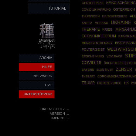
HEIKO SCHÖNING
GENTHERAPIE
TUTORIAL
ÖSTERREICH
COVID-19-IMPFUNG
ALI
THÜRINGEN
FLUTOPFERHILFE
UKRAINE
ANTIFA
MOSKAU
MRNA-INJ
THERAPIE
KRIEG
ECONOMIC FORUM
RAINER MA
BEATE BAHN
MRNA-GENTHERAPY
WELTWIRTSC
POLTERGEIST
STI
ERSCHEINUNG
VCV RACK
ARCHIV
COVID-19
ÜBERSTERBLICHKEI
HILFE
ZENSUR
BAYERN
ELON MUSK
NETZWERK
THERAPY
CORONASCHUTZIMPFUN
TRUMP
UK
UKRAINE-KRIEG
WO
LIVE
UNTERSTÜTZEN!
←
DATENSCHUTZ
←
VERSION
←
IMPRINT