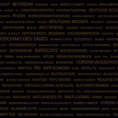
種STREAM
LICHT
SERGEY FILBERT
MRNA-IMPFS
SINSHEIM
RUSSIA
JAPAN
DEUTSCHE GESC
CHRISTIAN DROSTEN
CORONA-PLANDEMIE
N
KI
WUHAN
PFIZER
HOMBURGSHINTERGRUND
GRIPPE
ANGELA MERKEL
AUF DEN SPURE
WOLFGANG WODARG
EUROPÄISCHE UNION
ITALIEN
POLARITY
UKRAINE
DR
ANTI-SPIEGEL
JVA ROSDORF
GELEUG
D
種DEUS
SCHWEIZ
HITLERS FLUCHT
DRITTES REICH
MODERNA
SACHSENMIKROFON
SMUS
KOPILOT
RELIGION
K
BOSCHIMO DES TAGES
3121534312
GENTHE
DAGMAR SCHÖN
DÄMON
NA
PFIZERBIONTECH
JUSTUS HOFFMANN
IMMUNSYSTEM
TWITTERFILES
R ORT
SARSCOV2
DATENARCHE
MASKENZWANG
MY
NENT
COVID-IMPFUNG
30
HITLER
ANNALENA BAERBOCK
NSDAP
ARNE BURKHARDT
DANI
WIEN
DIVI
CORONA-AUSSCHUS
BUNDESTAG
ERT KENNEDY JR.
MEDIZINISCHE MASKE
RKI
IMPFSCHADEN
IMPFTOD
BITTEL TV
D STREAM 2
GESCHICHTE
KLIMA
BUSTOUR 2020
IM DIALO
SCHWARZE KANAL
QUERDENKEN 711
TWITTER-DATEIEN
REALPOLITI
ÄGYPTEN
FFP2 MASKE
HR
JEFFREY EPSTEIN
MARKUS SÖDER
SUCHARIT BHAKDI
STIFTUNG CORONA-AUSCHUSS
TIEFENSTAAT
PRO
BERLIN
GEISTER
COVID19-IMPFSTOFFE
IMPFSTOFFE
PEI
INFEKTIONSSCHUTZGESE
RALF LUDWIG
ANTI-SPIEGEL-TV
NATO-AKTE
CHINA
OLY GRID
GENOZID
ANN
CORONA V
ROBERT HABECK
MEDIENMANIPULATION
VERFASSUNGSSCHUTZ
ATION
WLADIMIR PUTIN
B0108
TRANSHUMANISMUS
MARS
NAT
DJATLOW PASS
SA
OMMITTEE
DIE GRÜNEN
WILHELM DOMKE-SCHULZ
MRNA-GENTHERAPEUTIKA