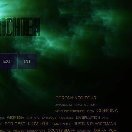
EXT
INT
CORONAINFO TOUR
ZWANGSIMPFUNG
GLITCH
CORONA
MEINUNGSFREIHEIT
BSW
WIKIMEDIA
MANIPULATION
CRYPTIC
SYMBOLS
YOUTUBE
ARD
TAS
COVID19
PCR-TEST
JUSTUS P. HOFFMANN
FRANKREICH
NG
PCR
COUNTY BLUFF
AFRIKA
TROPHE
PROJECT DARKKNIGHT
CALMING