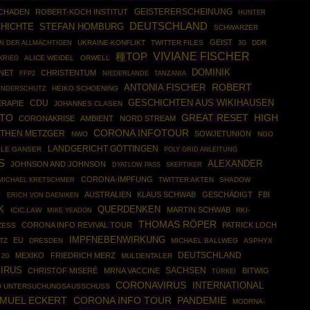
CHADEN
ROBERT-KOCH INSTITUT
GEISTERERSCHEINUNG
HUNTER
DEUTSCHLAND
HICHTE
STEFAN HOMBURG
SCHWARZER
GEIST
UKRAINE-KONFLIKT
TWITTER FILES
DDR
N DER ALLMÄCHTIGEN
3G
VIVIANE FISCHER
種TOP
KRIEG
ALICE WEIDEL
ORWELL
DOMINIK
NET
CHRISTENTUM
FFP2
NIEDERLANDE
TANZANIA
ROBERT
ANTONIA FISCHER
HEIKO SCHOENING
INDERSCHUTZ
GESCHICHTEN AUS WIKIHAUSEN
CDU
RAPIE
JOHANNES CLASEN
TO
GREAT RESET
HIGH
CORONAKRISE
AMBIENT
NORD STREAM
CORONA INFOTOUR
THEN METZGER
SOWJETUNION
NWO
NGO
LANDGERICHT GÖTTINGEN
ELE GANSER
POLY GRID ANLEITUNG
S
ALEXANDER
JOHNSON AND JOHNSON
SKEPTIKER
DYATLOW PASS
CORONA-IMPFUNG
TWITTER AKTEN
SHADOW
MICHAEL KRETSCHMER
G
AUSTRALIEN
KLAUS SCHWAB
GESCHÄDIGT
FBI
ERICH VON DAENIKEN
K
QUERDENKEN
MARTIN SCHWAB
ICIC.LAW
RKI-
MIKE YEADON
THOMAS RÖPER
CORONA INFO REVIVAL TOUR
PATRICK LOCH
ZESS
IMPFNEBENWIRKUNG
EU
TZ
DRESDEN
MICHAEL BALLWEG
ASPHYX
DEUTSCHLAND
MEXIKO
FRIEDRICH MERZ
MULDENTALER
2G
IRUS
SACHSEN
CHRISTOF MISERÉ
MRNA VACCINE
BITWIG
TÜRKEI
CORONAVIRUS
INTERNATIONAL
O UNTERSUCHUNGSAUSSCHUSS
MUEL ECKERT
CORONA INFO TOUR
PANDEMIE
MODRNA-