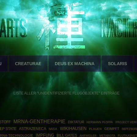
U
CREATURAE
DEUS EX MACHINA
SOLARIS
LISTE ALLER "UNIDENTIFIZIERTE FLUGOBJEKTE" EINTRÄGE
MRNA-GENTHERAPIE
STOFF
DIKTATUR
HERMANN PLOPPA
PROJECT VERI
WIKIHAUSEN
EP STATE
ASTRAZENECA
GEIMPFT
NASA
PLAUEN
IMPFZWA
IMPFUNG
RNA-TECHNOLOGIE
BILL GATES
AHRWEILER
FLUTKATAS
METABIOTA