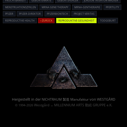
FRUCHTBARKEIT
GEBURTENRATE
GEBURTSFEHLER
JORDON TRISHTON WALKER
MENSTRUATIONSZYKLEN
MRNA GENE THERAPY
MRNA-GENTHERAPIE
PFERTILITY
PFIZER
PFIZER-DIREKTOR
PFIZERBIONTECH
PROJECT VERITAS
REPRODUCTIVE HEALTH
« ZURÜCK
REPRODUKTIVE GESUNDHEIT
TODGEBURT
Powered By :
Hergestellt in der
von
NICHTRAUM 製造 Manufaktur
WESTGÅRD
Westgård
MILLENNIUM ARTS 勤続 GRUPPE e.K.
© 1994-2026
→