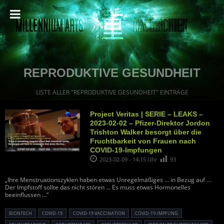
REPRODUKTIVE GESUNDHEIT
LISTE ALLER "REPRODUKTIVE GESUNDHEIT" EINTRÄGE
Project Veritas | SERIE – LEAKS –
2023-02-02 – Pfizer-Direktor Jordon
Trishton Walker besorgt über die
Fruchtbarkeit von Frauen nach
COVID-19-Impfungen
2023-02-09 - 14:15 Uhr
93
„Ihre Menstruationszyklen haben etwas Unregelmäßiges … in Bezug auf …
Der Impfstoff sollte das nicht stören … Es muss etwas Hormonelles
beeinflussen …“
BIONTECH
COVID-19
COVID-19 VACCINATION
COVID-19-IMPFUNG