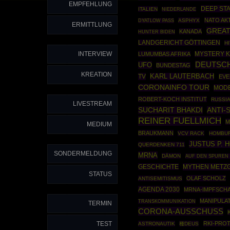
EMPFEHLUNG
DEEP ST
ITALIEN
NIEDERLANDE
NATO AK
ASPHYX
DYATLOW PASS
ERMITTLUNG
GREAT
KANADA
HUNTER BIDEN
LANDGERICHT GÖTTINGEN
H
INTERVIEW
LUMUMBAS AFRIKA
MYSTERY 
DEUTSC
UFO
BUNDESTAG
KREATION
TV
KARL LAUTERBACH
EVE
CORONAINFO TOUR
MOD
ROBERT-KOCH INSTITUT
RUSSI
LIVESTREAM
SUCHARIT BHAKDI
ANTI-
REINER FUELLMICH
M
MEDIUM
BRAUKMANN
VCV RACK
HOMBU
JUSTUS P. 
QUERDENKEN 711
SONDERMELDUNG
MRNA
DÄMON
AUF DEN SPUREN
GESCHICHTE
MYTHEN METZ
STATUS
OLAF SCHOLZ
ANTISEMITISMUS
AGENDA 2030
MRNA-IMPFSCH
MANIPULA
TRANSKOMMUNIKATION
TERMIN
CORONA-AUSSCHUSS
TEST
RKI-PRO
ASTRONAUTIK
種DEUS