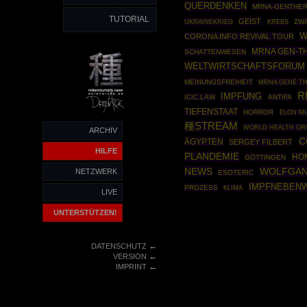
QUERDENKEN
MRNA-GENTHER
TUTORIAL
GEIST
UKRAINEKRIEG
ZW
KREBS
W
CORONA INFO REVIVAL TOUR
MRNA GEN-T
SCHATTENWESEN
WELTWIRTSCHAFTSFORUM
MEINUNGSFREIHEIT
MRNA GENE T
R
IMPFUNG
ICIC.LAW
ANTIFA
TIEFENSTAAT
HORROR
ELON M
種STREAM
WORLD HEALTH OR
ARCHIV
C
ÄGYPTEN
SERGEY FILBERT
HILFE
PLANDEMIE
HO
GÖTTINGEN
NEWS
WOLFGA
NETZWERK
ESOTERIC
IMPFNEBEN
PROZESS
KLIMA
LIVE
UNTERSTÜTZEN!
←
DATENSCHUTZ
←
VERSION
←
IMPRINT