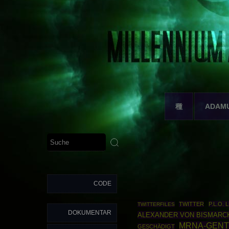
種
ADAM
CODE
TWITTER
P.L.O.
TWITTERFILES
DOKUMENTAR
ALEXANDER VON BISMARC
MRNA-GENT
GESCHÄDIGT