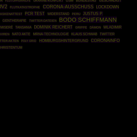
UR
OSM
BUNDESTAG
GESCHÄDIGT
UKRAINE-KONFLIKT
FLUTOPFERHILFE
OV2
CORONA-AUSSCHUSS
LOCKDOWN
FLUTKATASTROPHE
PCR TEST
JUSTUS P.
WIDERSTAND
ASKENATTEST
PERU
BODO SCHIFFMANN
GENTHERAPIE
TWITTER-DATEIEN
DOMINIK REICHERT
WLADIMIR
 MISERÉ
TANSANIA
GRIPPE
DÄMON
NATO AKTE
MRNA-TECHNOLOGIE
KLAUS SCHWAB
TWITTER
VIREN
CORONAINFO
HOMBURGSHINTERGRUND
TTER AKTEN
POLY GRID
CHRISTENTUM