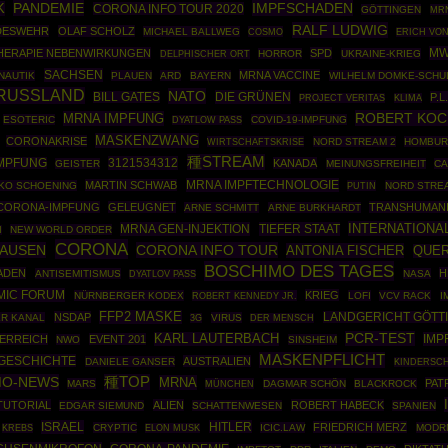
PANDEMIE
IMPFSCHADEN
K
CORONA INFO TOUR 2020
GÖTTINGEN
MRN
RALF LUDWIG
DESWEHR
OLAF SCHOLZ
MICHAEL BALLWEG
COSMO
ERICH VO
MW
HERAPIE NEBENWIRKUNGEN
SPD
HORROR
UKRAINE-KRIEG
DELPHISCHER ORT
SACHSEN
MRNA VACCINE
NAUTIK
PLAUEN
ARD
BAYERN
WILHELM DOMKE-SCHU
RUSSLAND
NATO
DIE GRÜNEN
BILL GATES
P.
PROJECT VERITAS
KLIMA
ROBERT KOC
MRNA IMPFUNG
ESOTERIC
COVID-19-IMPFUNG
DYATLOW PASS
MASKENZWANG
CORONAKRISE
WIRTSCHAFTSKRISE
NORD STREAM 2
HOMBU
種STREAM
3121534312
MPFUNG
KANADA
GEISTER
MEINUNGSFREIHEIT
CA
MRNA IMPFTECHNOLOGIE
MARTIN SCHWAB
IKO SCHOENING
PUTIN
NORD STRE
CORONA-IMPFUNG
GELEUGNET
TRANSHUMAN
ARNE SCHMITT
ARNE BURKHARDT
INTERNATIONA
MRNA GEN-INJEKTION
TIEFER STAAT
NEW WORLD ORDER
N
CORONA
HAUSEN
CORONA INFO TOUR
ANTONIA FISCHER
QUE
BOSCHIMO DES TAGES
ADEN
H
ANTISEMITISMUS
NASA
DYATLOV PASS
MIC FORUM
KRIEG
NÜRNBERGER KODEX
ROBERT KENNEDY JR.
LOFI
VCV RACK
I
FFP2 MASKE
NSDAP
LANDGERICHT GÖTT
R KANAL
VIRUS
3G
DER MENSCH
PCR-TEST
KARL LAUTERBACH
IMP
ERREICH
EVENT 201
NWO
SINSHEIM
MASKENPFLICHT
GESCHICHTE
AUSTRALIEN
DANIELE GANSER
KINDERSC
MO-NEWS
種TOP
MRNA
PAT
MARS
MÜNCHEN
DAGMAR SCHÖN
BLACKROCK
TUTORIAL
ALIEN
ROBERT HABECK
EDGAR SIEMUND
SCHATTENWESEN
SPANIEN
ISRAEL
HITLER
FRIEDRICH MERZ
CRYPTIC
ICIC.LAW
MODR
KREBS
ELON MUSK