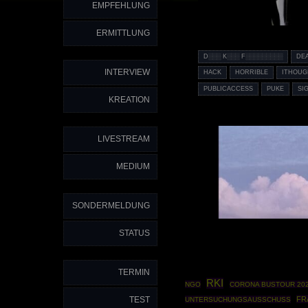
EMPFEHLUNG
ERMITTLUNG
D░░░ K░░░ F░░░░░░░░░
DE
INTERVIEW
HACK
HORRIBLE
ITHOU
PUBLICACCESS
PUKE
SI
KREATION
LIVESTREAM
MEDIUM
SONDERMELDUNG
STATUS
TERMIN
RKI
NGO
CORONA BUSTOUR 20
TEST
FR
UNTERSUCHUNGSAUSSCHUSS