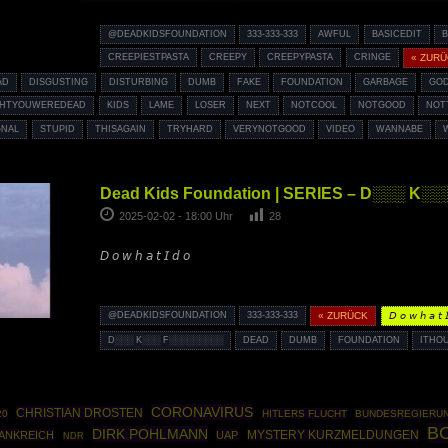
@DEADKIDSFOUNDATION
333-333-333
AWFUL
BASICEDIT
B
CREEPIESTPASTA
CREEPY
CREEPYPASTA
CRINGE
« ZUR
AD
DISGUSTING
DISTURBING
DUMB
FAKE
FOUNDATION
GARBAGE
GO
GHTYOUWEREDEAD
KIDS
LAME
LOSER
NEXT
NOTCOOL
NOTGOOD
NOT
GNAL
STUPID
THISAGAIN
TRYHARD
VERYNOTGOOD
VIDEO
WANNABE
Dead Kids Foundation | SERIES – D░░░ K
2025-02-02 - 18:00 Uhr
28
𝘋 𝘰 𝘸 𝘩 𝘢 𝘵 𝘐 𝘥 𝘰
@DEADKIDSFOUNDATION
333-333-333
« ZURÜCK
𝘋 𝘰 𝘸 𝘩 𝘢 𝘵 
D░░░ K░░░ F░░░░░░░░░
DEAD
DUMB
FOUNDATION
ITHO
CORONAVIRUS
CHRISTIAN DROSTEN
20
HITLERS FLUCHT
BUNDESREGIERU
B
DIRK POHLMANN
ANKREICH
UAP
MYSTERY KURZMELDUNGEN
NDR