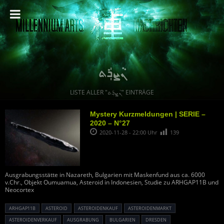
ܢܵܨܪܲܬ
LISTE ALLER "ܢܵܨܪܲܬ" EINTRÄGE
Mystery Kurzmeldungen | SERIE –
2020 – N°27
2020-11-28 - 22:00 Uhr
139
Ausgrabungsstätte in Nazareth, Bulgarien mit Maskenfund aus ca. 6000
v.Chr., Objekt Oumuamua, Asteroid in Indonesien, Studie zu ARHGAP11B und
Neocortex
ARHGAP11B
ASTEROID
ASTEROIDENKAUF
ASTEROIDENMARKT
ASTEROIDENVERKAUF
AUSGRABUNG
BULGARIEN
DRESDEN