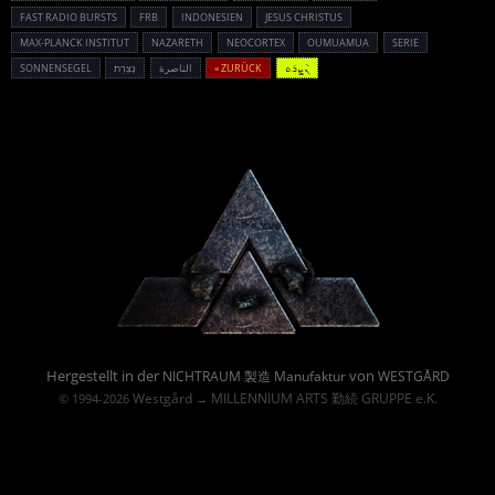
FAST RADIO BURSTS
FRB
INDONESIEN
JESUS CHRISTUS
MAX-PLANCK INSTITUT
NAZARETH
NEOCORTEX
OUMUAMUA
SERIE
SONNENSEGEL
נָצְרַת
الناصرة
« ZURÜCK
ܢܵܨܪܲܬ
Powered By :
Hergestellt in der
von
NICHTRAUM 製造 Manufaktur
WESTGÅRD
Westgård
MILLENNIUM ARTS 勤続 GRUPPE e.K.
© 1994-2026
→