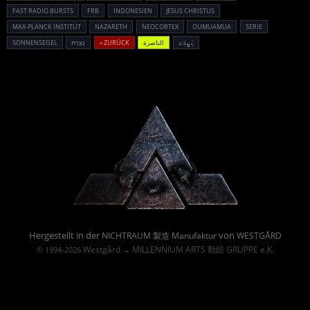
FAST RADIO BURSTS
FRB
INDONESIEN
JESUS CHRISTUS
MAX-PLANCK INSTITUT
NAZARETH
NEOCORTEX
OUMUAMUA
SERIE
SONNENSEGEL
נָצְרַת
« ZURÜCK
الناصرة
ܢܵܨܪܲܬ
Powered By :
Hergestellt in der
von
NICHTRAUM 製造 Manufaktur
WESTGÅRD
Westgård
MILLENNIUM ARTS 勤続 GRUPPE e.K.
© 1994-2026
→