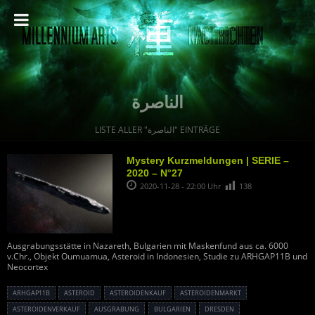
الناصرة
LISTE ALLER "الناصرة" EINTRÄGE
Mystery Kurzmeldungen | SERIE –
2020 – N°27
2020-11-28 - 22:00 Uhr
138
Ausgrabungsstätte in Nazareth, Bulgarien mit Maskenfund aus ca. 6000
v.Chr., Objekt Oumuamua, Asteroid in Indonesien, Studie zu ARHGAP11B und
Neocortex
ARHGAP11B
ASTEROID
ASTEROIDENKAUF
ASTEROIDENMARKT
ASTEROIDENVERKAUF
AUSGRABUNG
BULGARIEN
DRESDEN